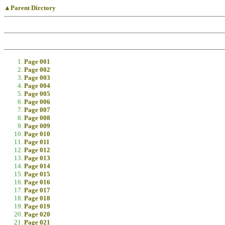
▲Parent Dirctory
Page 001
Page 002
Page 003
Page 004
Page 005
Page 006
Page 007
Page 008
Page 009
Page 010
Page 011
Page 012
Page 013
Page 014
Page 015
Page 016
Page 017
Page 018
Page 019
Page 020
Page 021