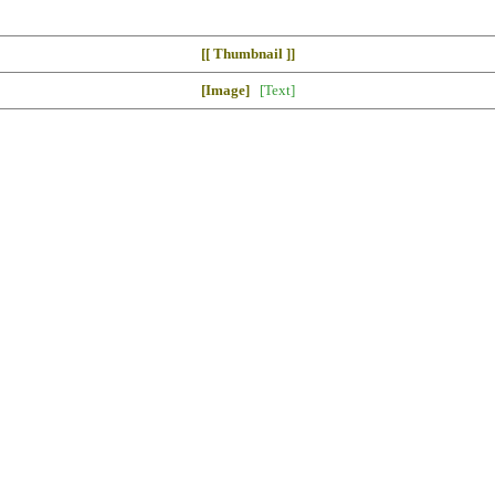
[[ Thumbnail ]]
[Image]
[Text]