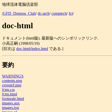
地球流体電脳倶楽部
/GFD_Dennou_Club
/
dc-arch
/
comptech
/
fct
/
doc-html
ドキュメント(html版). 最新版へのシンボリックリンク.
小高正嗣 (1998/05/19)
[目次は
doc-html/index.html
である.]
要約
WARNINGS
contents.png
crossref.png
fctm.css
fctm.html
footnode.html
images.aux
images.log