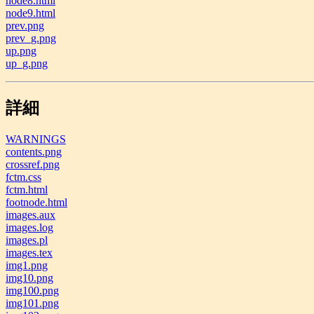
node8.html
node9.html
prev.png
prev_g.png
up.png
up_g.png
詳細
WARNINGS
contents.png
crossref.png
fctm.css
fctm.html
footnode.html
images.aux
images.log
images.pl
images.tex
img1.png
img10.png
img100.png
img101.png