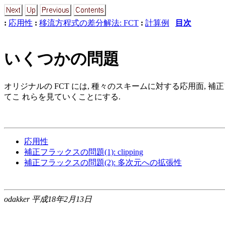
:
応用性
:
移流方程式の差分解法: FCT
:
計算例
目次
いくつかの問題
オリジナルの FCT には, 種々のスキームに対する応用面, 補正フラ
てこ れらを見ていくことにする.
応用性
補正フラックスの問題(1): clipping
補正フラックスの問題(2): 多次元への拡張性
odakker 平成18年2月13日