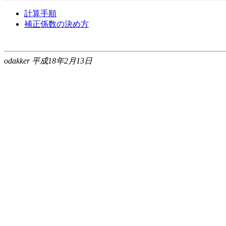
計算手順
補正係数の決め方
odakker 平成18年2月13日