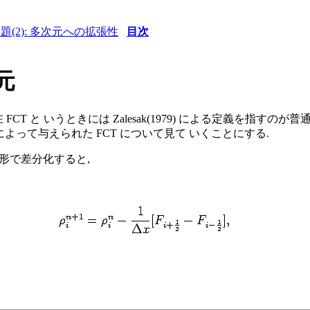
(2): 多次元への拡張性
目次
次元
. 現在 FCT と いうときには Zalesak(1979) による定義
9) によって与えられた FCT について見て いくことにする.
存形で差分化すると,