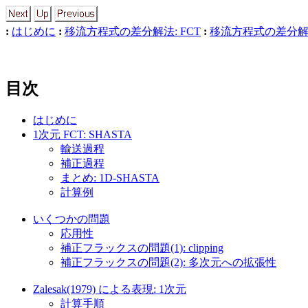
:
はじめに
:
移流方程式の差分解法: FCT
:
移流方程式の差分解法
目次
はじめに
1次元 FCT: SHASTA
輸送過程
補正過程
まとめ: 1D-SHASTA
計算例
いくつかの問題
応用性
補正フラックスの問題(1): clipping
補正フラックスの問題(2): 多次元への拡張性
Zalesak(1979) による表現: 1次元
計算手順