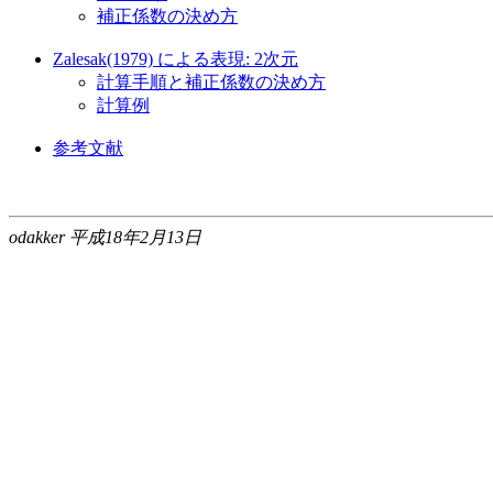
補正係数の決め方
Zalesak(1979) による表現: 2次元
計算手順と補正係数の決め方
計算例
参考文献
odakker 平成18年2月13日