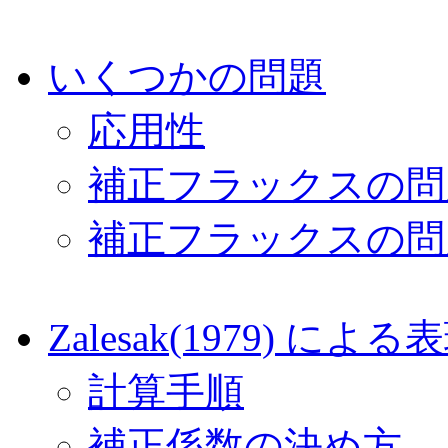
いくつかの問題
応用性
補正フラックスの問題(1)
補正フラックスの問題
Zalesak(1979) による
計算手順
補正係数の決め方