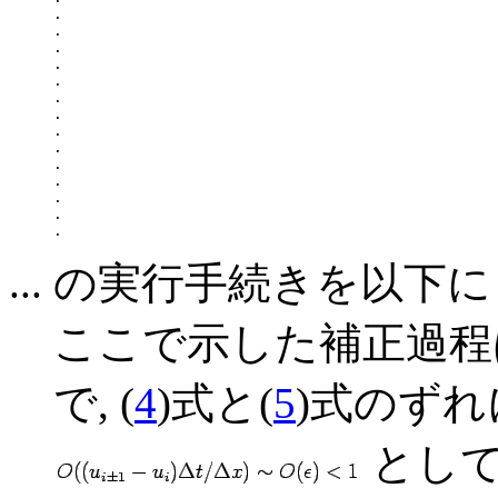
.

.

.

.

.

.

.

.

.

.

.

.

.

... の実行手続きを以下
ここで示した補正過程
で, (
4
)式と(
5
)式のず
として 