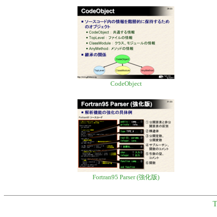
CodeObject
Fortran95 Parser (強化版)
T