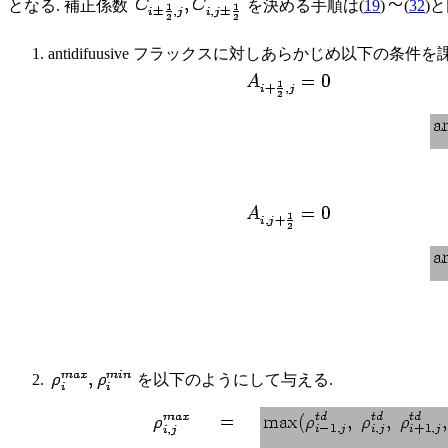
となる. 補正係数
を決める手順は(
19
)
(
32
)
antidifuusive フラックスに対しあらかじめ以下の条件
を以下のようにして与える.