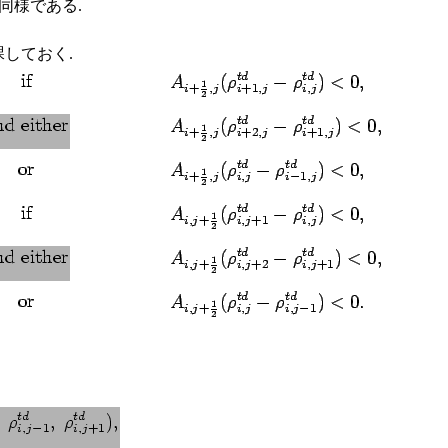
と同様である.
を課しておく.