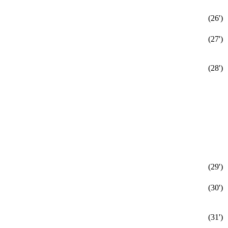
(26')
(27')
(28')
(29')
(30')
(31')