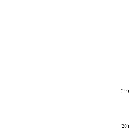
(19')
(20')