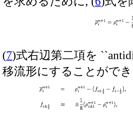
を求めるために, (
6
)式を
(
7
)式右辺第二項を ``antidiff
移流形にすることができる