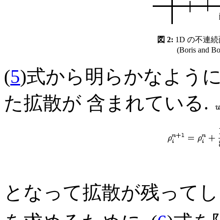
図 2:
1D の不連続面の
(Boris and
(
5
)式から明らかなように 
た拡散が 含まれている.
となって拡散が残ってし