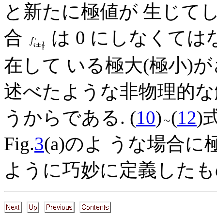
と新たに極値が 生じてしま
合
は 0 にしなくては
在して いる極大(極小)
述べたような非物理的な
うからである. (
10
)
(
12
)
Fig.
3
(a)のよ うな場合
ように巧妙に定義したもの