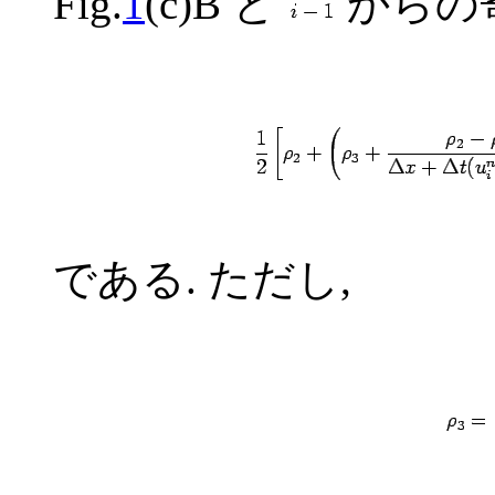
Fig.
1
(c)B と
からの
である. ただし,