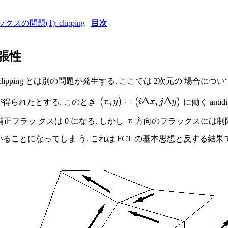
スの問題(1): clipping
目次
拡張性
clipping とは別の問題が発生する. ここでは 2次元の 場合に
が得られたとする. このとき
に働く ant
 補正フラッ クスは 0 になる. しかし
方向のフラックスには制
ことになってしま う. これは FCT の基本思想と反する結果