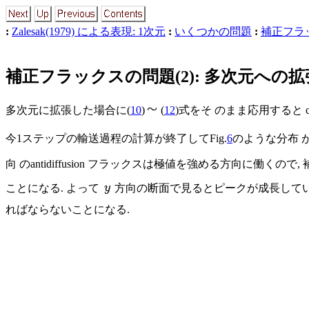
:
Zalesak(1979) による表現: 1次元
:
いくつかの問題
:
補正フラック
補正フラックスの問題(2): 多次元への
多次元に拡張した場合に(
10
)
(
12
)式をそ のまま応用すると 
今1ステップの輸送過程の計算が終了してFig.
6
のような分布 
向 のantidiffusion フラックスは極値を強める方向に働くので,
ことになる. よって
方向の断面で見るとピークが成長している
ればならないことになる.