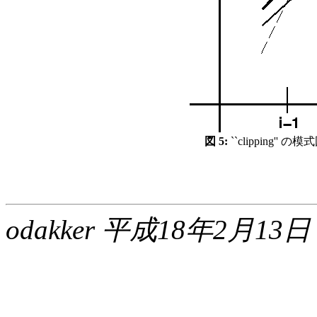
図 5:
``clipping'' の模
odakker 平成18年2月13日