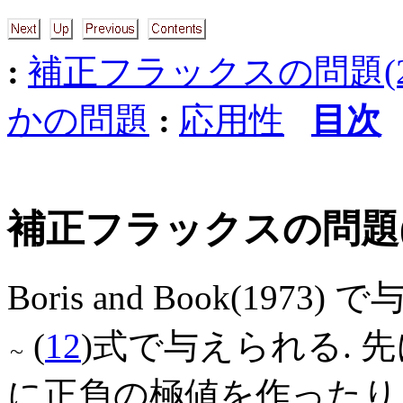
:
補正フラックスの問題(2
かの問題
:
応用性
目次
補正フラックスの問題(1): 
Boris and Book(1
(
12
)式で与えられる. 
に正負の極値を作ったり