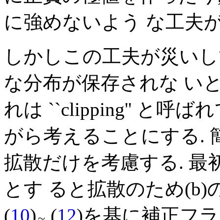
に強めないよう な工夫
しかしこの工夫が災いし
な分布が保存されな いと
れは ``clipping'' と呼
がら考えることにする. 簡
拡散だけを考慮する. 最
とす ると拡散のため(b)
(
10
)
(
12
)を基に補正フ