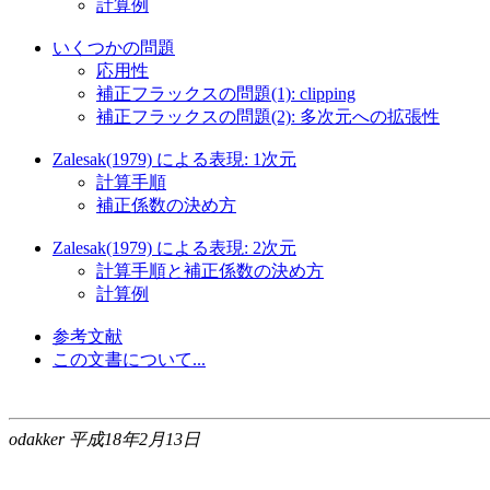
計算例
いくつかの問題
応用性
補正フラックスの問題(1): clipping
補正フラックスの問題(2): 多次元への拡張性
Zalesak(1979) による表現: 1次元
計算手順
補正係数の決め方
Zalesak(1979) による表現: 2次元
計算手順と補正係数の決め方
計算例
参考文献
この文書について...
odakker 平成18年2月13日