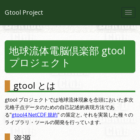
Gtool Project
Togg
navi
地球流体電脳倶楽部 gtool
プロジェクト
gtool とは
gtool プロジェクトでは地球流体現象を念頭においた多次
元格子点データのための自己記述的表現方法であ
る"
gtool4 NetCDF 規約
" の策定と, それを実装した種々の
ライブラリ・ツールの開発を行っています.
資源