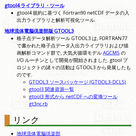
gtool4 ライブラリ・ツール
gtool4 規約に基づく Fortran90 netCDF データの入
出力ライブラリと解析可視化ツール.
地球流体電脳倶楽部版 GTOOL3
格子点データ解析ツール GTOOL3 は, FORTRAN77
で書かれた格子点データ入出力ライブラリおよび描
画解析コマンド群で, 大気大循環モデル
AGCM5
の
I/O ルーチンとして開発が開始されました. gtool プ
ロジェクトの諸々の活動は GTOOL3 から発展したも
のです.
GTOOL3 ソースパッケージ (GTOOL3-DCL5)
gtool3 関連資源一覧
gtool3 形式から netCDF への変換ツール
gt3nc.rb
リンク
地球流体電脳倶楽部