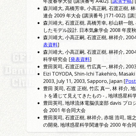
年度春季大会 (講演番号 A402). [
講演予稿
]
森川靖大, 高橋芳幸, 小高正嗣, 石渡正樹, 林
連合 2009 年大会 (講演番号 J171-002). 
森川靖大, 石渡正樹, 高橋芳幸, 杉山耕一
したモデル設計. 日本気象学会 2008 年度秋季大
森川靖大, 小高正嗣, 石渡正樹, 林祥介, 2004: 
表資料
]
森川靖大, 小高正嗣, 石渡正樹, 林祥介, 2004:
科学研究会 [
発表資料
]
豊田英司, 石渡正樹, 竹広真一, 林祥介, 20
Eizi TOYODA, Shin-Ichi Takehiro, Masaki 
2003, July 11, 2003, Sapporo, Japan [
Post
豊田 英司, 石渡 正樹, 竹広 真一, 林 祥介,
トを通じて見えてきたもの - , 地球惑星科学
豊田英司, 地球流体電脳倶楽部 davis 
会 2001 年合同大会
豊田英司, 石渡正樹, 林祥介, 赤堀 浩司, 堀
の開発, 地球惑星科学関連学会 2000 年合