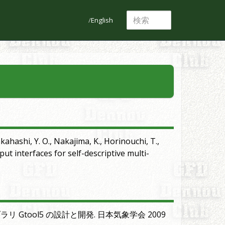
English
kahashi, Y. O., Nakajima, K., Horinouchi, T.,
ut interfaces for self-descriptive multi-
 Gtool5 の設計と開発. 日本気象学会 2009