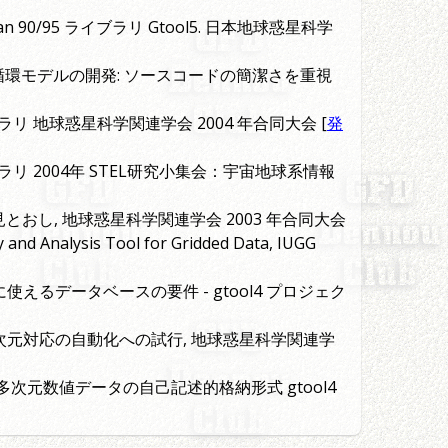
 90/95 ライブラリ Gtool5. 日本地球惑星科学
気大循環モデルの開発: ソースコードの簡潔さを重視
/O ライブラリ 地球惑星科学関連学会 2004 年合同大会 [
発
/O ライブラリ 2004年 STEL研究小集会：宇宙地球系情報
 の見とおし, 地球惑星科学関連学会 2003 年合同大会
y and Analysis Tool for Gridded Data, IUGG
データに使えるデータベースの要件 - gtool4 プロジェク
ける次元対応の自動化への試行, 地球惑星科学関連学
00: 多次元数値データの自己記述的格納形式 gtool4