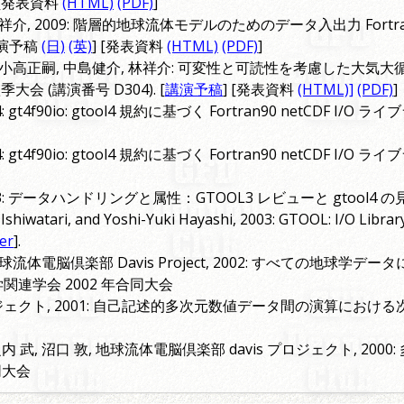
 [発表資料
(HTML)
(PDF)
]
祥介, 2009: 階層的地球流体モデルのためのデータ入出力 Fortran
[講演予稿
(日)
(英)
] [発表資料
(HTML)
(PDF)
]
朗, 小高正嗣, 中島健介, 林祥介: 可変性と可読性を考慮した大
会 (講演番号 D304). [
講演予稿
] [発表資料
(HTML)]
(PDF)
]
gt4f90io: gtool4 規約に基づく Fortran90 netCDF I
 gt4f90io: gtool4 規約に基づく Fortran90 netCDF I
03: データハンドリングと属性：GTOOL3 レビューと gtool4
Ishiwatari, and Yoshi-Yuki Hayashi, 2003: GTOOL: I/O Librar
er
].
 地球流体電脳倶楽部 Davis Project, 2002: すべての地球学
関連学会 2002 年合同大会
プロジェクト, 2001: 自己記述的多次元数値データ間の演算にお
之内 武, 沼口 敦, 地球流体電脳倶楽部 davis プロジェクト, 20
同大会