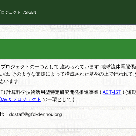
l プロジェクト
SIGEN
主要プロジェクトの一つとして 進められています. 地球流体電脳
いは, そのような支援によって構成された基盤の上で行われて
思います.
 (JST) 計算科学技術活用型特定研究開発推進事業 (
ACT-JST
) (
Davis プロジェクト
の一環として )
ff: