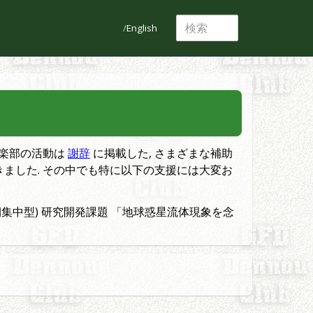
English
倶楽部の活動は
謝辞
に掲載した, さまざまな補助
きました. その中でも特に以下の支援には大変お
短期集中型) 研究開発課題 「地球惑星流体現象を念