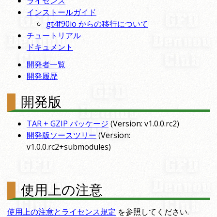
ライセンス
インストールガイド
gt4f90io からの移行について
チュートリアル
ドキュメント
開発者一覧
開発履歴
開発版
TAR + GZIP パッケージ
(Version: v1.0.0.rc2)
開発版ソースツリー
(Version:
v1.0.0.rc2+submodules)
使用上の注意
使用上の注意とライセンス規定
を参照してください.