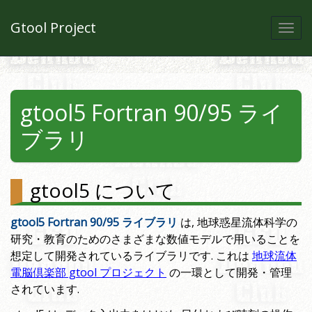
Gtool Project
Togg
navi
gtool5 Fortran 90/95 ライ
ブラリ
gtool5 について
gtool5 Fortran 90/95 ライブラリ
は, 地球惑星流体科学の
研究・教育のためのさまざまな数値モデルで用いることを
想定して開発されているライブラリです. これは
地球流体
電脳倶楽部 gtool プロジェクト
の一環として開発・管理
されています.