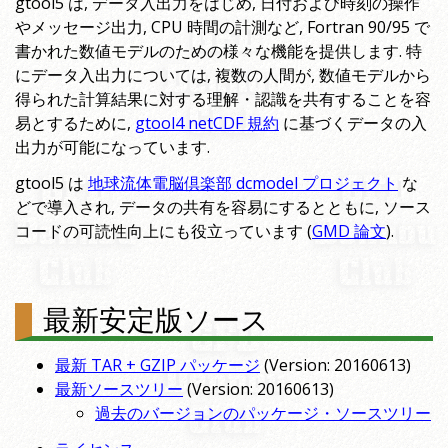
gtool5 は, データ入出力をはじめ, 日付および時刻の操作
やメッセージ出力, CPU 時間の計測など, Fortran 90/95 で
書かれた数値モデルのための様々な機能を提供します. 特
にデータ入出力については, 複数の人間が, 数値モデルから
得られた計算結果に対する理解・認識を共有することを容
易とするために,
gtool4 netCDF 規約
に基づくデータの入
出力が可能になっています.
gtool5 は
地球流体電脳倶楽部 dcmodel プロジェクト
な
どで導入され, データの共有を容易にするとともに, ソース
コードの可読性向上にも役立っています (
GMD 論文
).
最新安定版ソース
最新 TAR + GZIP パッケージ
(Version: 20160613)
最新ソースツリー
(Version: 20160613)
過去のバージョンのパッケージ・ソースツリー