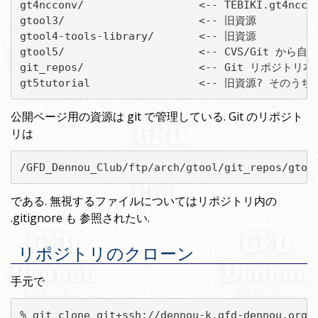
gt4ncconv/                  <-- TEBIKI.gt4nc
gtool3/                     <-- 旧資源

gtool4-tools-library/       <-- 旧資源

gtool5/                     <-- CVS/Git 
git_repos/                  <-- Git リポジトリ本体
gt5tutorial                 <-- 旧資源? その
公開ページ用の資源は git で管理している. Git のリポジト
リは
/GFD_Dennou_Club/ftp/arch/gtool/git_repos/gtoo
である. 無視するファイルについてはリポジトリ内の
.gitignore も 参照されたい.
リポジトリのクローン
手元で
% git clone git+ssh://dennou-k.gfd-dennou.org/