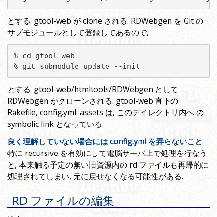
とする. gtool-web が clone される. RDWebgen を Git の
サブモジュールとして登録してあるので,
% cd gtool-web

% git submodule update --init
とする. gtool-web/htmltools/RDWebgen として
RDWebgen がクローンされる. gtool-web 直下の
Rakefile, config.yml, assets は, このデイレクトリ内へ の
symbolic link となっている.
良く理解していない場合には config.yml を弄らないこと
.
特に recursive を有効にして電脳サーバ上で処理を行なう
と, 本来触る予定の無い旧資源内の rd ファイルも再帰的に
処理されてしまい, 元に戻せなくなる可能性がある.
RD ファイルの編集