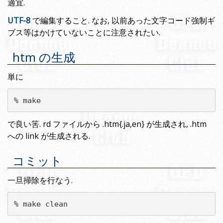
適宜.
UTF-8
で編集すること. なお, 以前あった文字コード強制ギ
ブス等はかけていないことに注意されたい.
htm の生成
単に
% make
で良い筈. rd ファイルから .htm{.ja,en} が生成され, .htm
への link が生成される.
コミット
一旦掃除を行なう.
% make clean