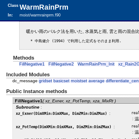
Class
WarmRainPrm
In:
moist/warmrainprm.f90
暖かい雨のバルク法を用いた, 水蒸気と雨, 雲と雨の混合
Methods
FillNegative1
FillNegative2
WarmRainPrm_Init
xz_Rain2
Included Modules
dc_message
gridset
basicset
moistset
average
differentiate_cen
Public Instance methods
FillNegative1
( xz_Exner, xz_PotTemp, xza_MixRt )
Subroutine
:
:
rea
xz_Exner(DimXMin:DimXMax, DimZMin:DimZMax)
:
:
rea
xz_PotTemp(DimXMin:DimXMax, DimZMin:DimZMax)
: