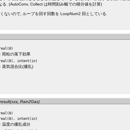
AutoConv, Collect は時間刻み幅での積分値を計算)
いので, ループを回す回数を LoopNum2 回としている.
real(8)
:
雨粒の落下効果
real(8), intent(in)
:
蒸気混合比(擾乱)
 result(xza_Rain2Gas)
real(8)
real(8), intent(in)
:
温度の擾乱成分