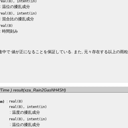
real(8), intent(in)
:
温位の擾乱成分
real(8), intent(in)
:
混合比の擾乱成分
real(8)
:
時間刻み
途中で 値が正になることを保証している. また, 元々存在する以上の雨
elTime ) result(xza_Rain2GasNH4SH)
:
real(8)
Num)
real(8), intent(in)
:
温度の擾乱成分
real(8), intent(in)
:
温位の擾乱成分