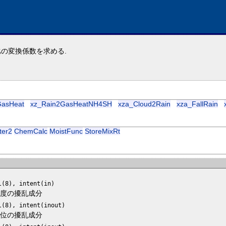
比の変換係数を求める.
GasHeat
xz_Rain2GasHeatNH4SH
xza_Cloud2Rain
xza_FallRain
ter2
ChemCalc
MoistFunc
StoreMixRt
l(8), intent(in)
温度の擾乱成分
l(8), intent(inout)
温位の擾乱成分