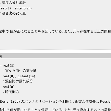
:
温度の擾乱成分
real(8), intent(in)
:
混合比の変化量
途中で 値が正になることを保証している. また, 元々存在する以上の雨
n)
:
real(8)
)
:
雲から雨への変換量
real(8), intent(in)
:
混合比の擾乱成分
real(8)
:
時間刻み
 (1968) のパラメタリゼーションを利用し, 衝突合体成長は Kessler
途中で 値が正になることを保証している. また, 元々存在する以上の雲