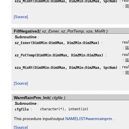
:
rea
xza_MixRt(DimXMin:DimXMax, DimZMin:DimZMax, SpcNum)
:
[Source]
FillNegative2
( xz_Exner, xz_PotTemp, xza_MixRt )
Subroutine
:
:
rea
xz_Exner(DimXMin:DimXMax, DimZMin:DimZMax)
:
:
rea
xz_PotTemp(DimXMin:DimXMax, DimZMin:DimZMax)
:
:
rea
xza_MixRt(DimXMin:DimXMax, DimZMin:DimZMax, SpcNum)
:
[Source]
WarmRainPrm_Init
( cfgfile )
Subroutine
:
:
character(*), intent(in)
cfgfile
This procedure input/output
NAMELIST#warmrainprm
.
[Source]