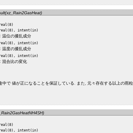
sult(xz_Rain2GasHeat)
real(8)
real(8), intent(in)
:
温位の擾乱成分
real(8), intent(in)
:
温度の擾乱成分
real(8), intent(in)
:
混合比の変化
途中で 値が正になることを保証している. また, 元々存在する以上の雨
(xz_Rain2GasHeatNH4SH)
real(8)
real(8), intent(in)