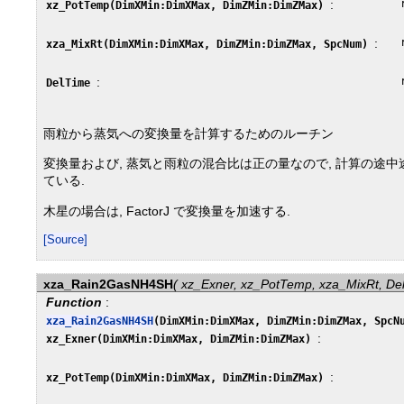
:
xz_PotTemp(DimXMin:DimXMax, DimZMin:DimZMax)
:
xza_MixRt(DimXMin:DimXMax, DimZMin:DimZMax, SpcNum)
:
DelTime
雨粒から蒸気への変換量を計算するためのルーチン
変換量および, 蒸気と雨粒の混合比は正の量なので, 計算の途中
ている.
木星の場合は, FactorJ で変換量を加速する.
[Source]
xza_Rain2GasNH4SH
( xz_Exner, xz_PotTemp, xza_MixRt, D
Function
:
xza_Rain2GasNH4SH
(DimXMin:DimXMax, DimZMin:DimZMax, Spc
:
xz_Exner(DimXMin:DimXMax, DimZMin:DimZMax)
:
xz_PotTemp(DimXMin:DimXMax, DimZMin:DimZMax)