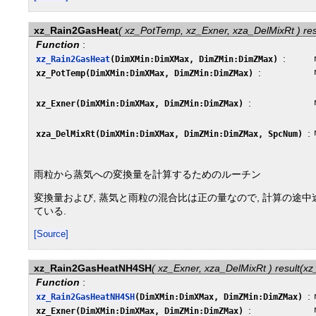
xz_Rain2GasHeat
( xz_PotTemp, xz_Exner, xza_DelMixRt ) re
Function
:
:
xz_Rain2GasHeat
(DimXMin:DimXMax, DimZMin:DimZMax)
:
xz_PotTemp(DimXMin:DimXMax, DimZMin:DimZMax)
:
xz_Exner(DimXMin:DimXMax, DimZMin:DimZMax)
:
xza_DelMixRt(DimXMin:DimXMax, DimZMin:DimZMax, SpcNum)
雨粒から蒸気への変換量を計算するためのルーチン
変換量および, 蒸気と雨粒の混合比は正の量なので, 計算の途中
ている.
[Source]
xz_Rain2GasHeatNH4SH
( xz_Exner, xza_DelMixRt ) result
Function
:
:
xz_Rain2GasHeatNH4SH
(DimXMin:DimXMax, DimZMin:DimZMax)
:
xz_Exner(DimXMin:DimXMax, DimZMin:DimZMax)