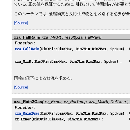
ている. 正の値を保証するために, 引数として時間刻みが必要となる. (
このルーチンでは, 凝縮物質と反応生成物とを区別する必要が全くな
[Source]
xza_FallRain
( xza_MixRt ) result(xza_FallRain)
Function
:
:
xza_FallRain
(DimXMin:DimXMax, DimZMin:DimZMax, SpcNum)
:
xza_MixRt(DimXMin:DimXMax, DimZMin:DimZMax, SpcNum)
雨粒の落下による移流を求める.
[Source]
xza_Rain2Gas
( xz_Exner, xz_PotTemp, xza_MixRt, DelTime )
Function
:
:
xza_Rain2Gas
(DimXMin:DimXMax, DimZMin:DimZMax, SpcNum)
:
xz_Exner(DimXMin:DimXMax, DimZMin:DimZMax)