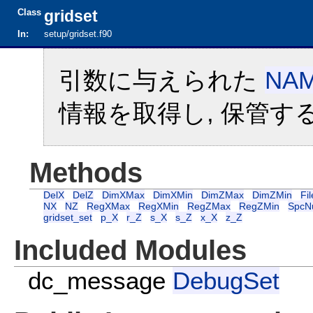
Class
gridset
In:
setup/gridset.f90
引数に与えられた
NAM
情報を取得し, 保管
Methods
DelX
DelZ
DimXMax
DimXMin
DimZMax
DimZMin
Fi
NX
NZ
RegXMax
RegXMin
RegZMax
RegZMin
SpcN
gridset_set
p_X
r_Z
s_X
s_Z
x_X
z_Z
Included Modules
dc_message
DebugSet