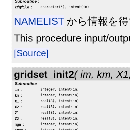
Subroutine
:
:
character(*), intent(in)
cfgfile
NAMELIST
から情報を得
This procedure input/out
[Source]
gridset_init2
( im, km, X1
Subroutine
:
:
integer, intent(in)
im
:
integer, intent(in)
km
:
real(8), intent(in)
X1
:
real(8), intent(in)
X2
:
real(8), intent(in)
Z1
:
real(8), intent(in)
Z2
:
integer, intent(in)
mgn