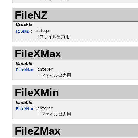
FileNZ
Variable
:
:
integer
FileNZ
:
ファイル出力用
FileXMax
Variable
:
:
integer
FileXMax
:
ファイル出力用
FileXMin
Variable
:
:
integer
FileXMin
:
ファイル出力用
FileZMax