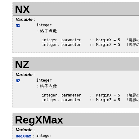
NX
Variable
:
:
integer
NX
:
格子点数
 integer, parameter    :: MarginX = 5   !
NZ
Variable
:
:
integer
NZ
:
格子点数
 integer, parameter    :: MarginX = 5   !
RegXMax
Variable
:
:
integer
RegXMax