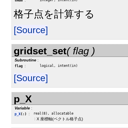
:
integer, intent(in)
sNum
格子点を計算する
[Source]
gridset_set
( flag )
Subroutine
:
:
logical, intent(in)
flag
[Source]
p_X
Variable
:
:
real(8), allocatable
p_X
(:)
:
X 座標軸(ベクトル格子点)