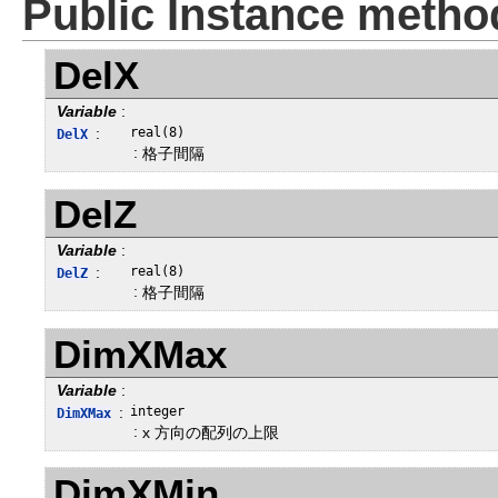
Public Instance metho
DelX
Variable
:
:
real(8)
DelX
:
格子間隔
DelZ
Variable
:
:
real(8)
DelZ
:
格子間隔
DimXMax
Variable
:
:
integer
DimXMax
:
x 方向の配列の上限
DimXMin