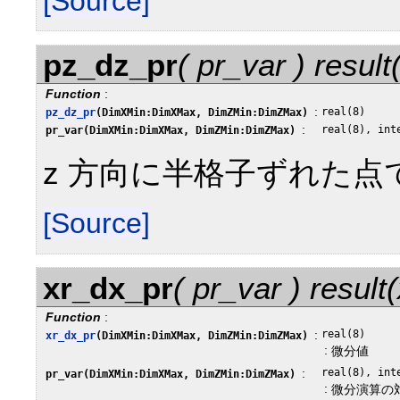
[Source]
pz_dz_pr
( pr_var ) resul
Function
:
:
real(8)
pz_dz_pr
(DimXMin:DimXMax, DimZMin:DimZMax)
:
real(8), int
pr_var(DimXMin:DimXMax, DimZMin:DimZMax)
z 方向に半格子ずれた点で
[Source]
xr_dx_pr
( pr_var ) result
Function
:
:
real(8)
xr_dx_pr
(DimXMin:DimXMax, DimZMin:DimZMax)
:
微分値
:
real(8), int
pr_var(DimXMin:DimXMax, DimZMin:DimZMax)
:
微分演算の