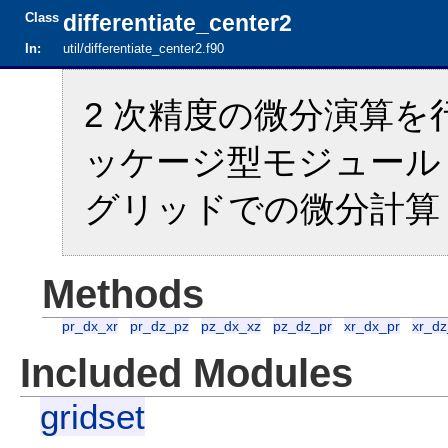
Class
differentiate_center2
In:
util/differentiate_center2.f90
2 次精度の微分演算
ッケージ型モジュール 水平 A
グリッドでの微分計算
Methods
pr_dx_xr
pr_dz_pz
pz_dx_xz
pz_dz_pr
xr_dx_pr
xr_dz
Included Modules
gridset