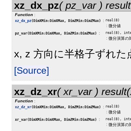
xz_dx_pz
( pz_var ) resu
Function
:
:
real(8)
xz_dx_pz
(DimXMin:DimXMax, DimZMin:DimZMax)
:
微分値
:
real(8), int
pz_var(DimXMin:DimXMax, DimZMin:DimZMax)
:
微分演算の
x, z 方向に半格子ずれた
[Source]
xz_dz_xr
( xr_var ) resul
Function
:
:
real(8)
xz_dz_xr
(DimXMin:DimXMax, DimZMin:DimZMax)
:
微分値
:
real(8), int
xr_var(DimXMin:DimXMax, DimZMin:DimZMax)
:
微分演算の