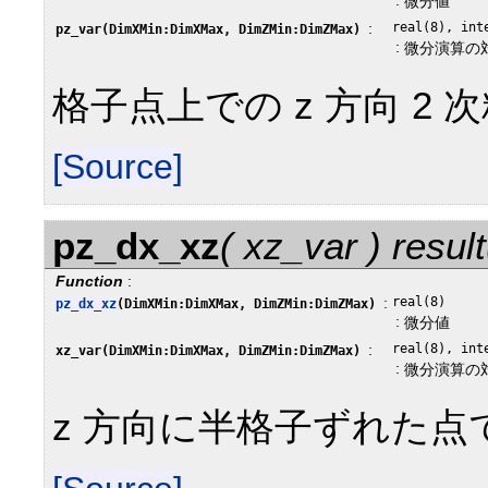
微分値
:
real(8), int
pz_var(DimXMin:DimXMax, DimZMin:DimZMax)
:
微分演算の
格子点上での z 方向 2
[Source]
pz_dx_xz
( xz_var ) resu
Function
:
:
real(8)
pz_dx_xz
(DimXMin:DimXMax, DimZMin:DimZMax)
:
微分値
:
real(8), int
xz_var(DimXMin:DimXMax, DimZMin:DimZMax)
:
微分演算の
z 方向に半格子ずれた点で