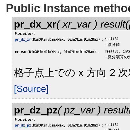
Public Instance metho
pr_dx_xr
( xr_var ) result
Function
:
:
real(8)
pr_dx_xr
(DimXMin:DimXMax, DimZMin:DimZMax)
:
微分値
:
real(8), int
xr_var(DimXMin:DimXMax, DimZMin:DimZMax)
:
微分演算の
格子点上での x 方向 2
[Source]
pr_dz_pz
( pz_var ) resul
Function
:
:
real(8)
pr_dz_pz
(DimXMin:DimXMax, DimZMin:DimZMax)
: