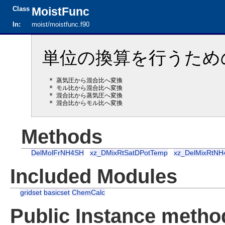
Class
MoistFunc
In:
moist/moistfunc.f90
単位の換算を行うため
  * 蒸気圧から混合比へ変換

  * モル比から混合比へ変換

  * 混合比から蒸気圧へ変換

Methods
DelMolFrNH4SH
xz_DMixRtSatDPotTemp
xz_DelMixRtNH
Included Modules
gridset
basicset
ChemCalc
Public Instance metho