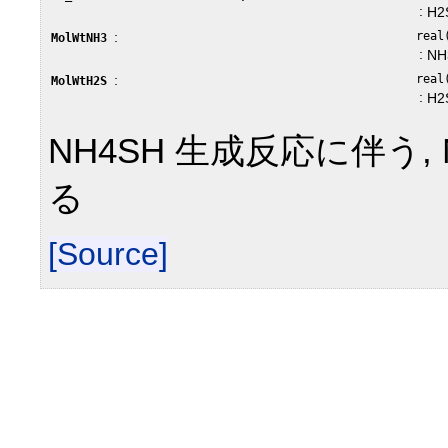
:
H
:
real
MolWtNH3
:
N
:
real
MolWtH2S
:
H
NH4SH 生成反応に伴う,
る
[Source]