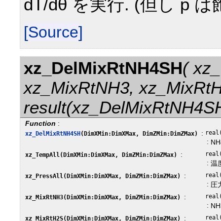
dT/dθ を実行. (但し p
[Source]
xz_DelMixRtNH4SH
( xz
xz_MixRtNH3, xz_MixRt
result(xz_DelMixRtNH4S
Function
:
:
real
xz_DelMixRtNH4SH
(DimXMin:DimXMax, DimZMin:DimZMax)
:
N
:
real
xz_TempAll(DimXMin:DimXMax, DimZMin:DimZMax)
:
温
:
real
xz_PressAll(DimXMin:DimXMax, DimZMin:DimZMax)
:
圧
:
real
xz_MixRtNH3(DimXMin:DimXMax, DimZMin:DimZMax)
:
N
:
real
xz_MixRtH2S(DimXMin:DimXMax, DimZMin:DimZMax)