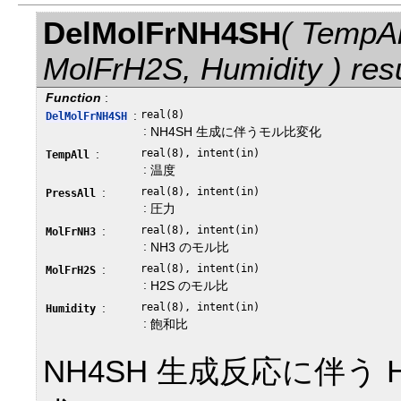
DelMolFrNH4SH
( TempAl
MolFrH2S, Humidity ) re
Function
:
:
real(8)
DelMolFrNH4SH
:
NH4SH 生成に伴うモル比変化
:
real(8), intent(in)
TempAll
:
温度
:
real(8), intent(in)
PressAll
:
圧力
:
real(8), intent(in)
MolFrNH3
:
NH3 のモル比
:
real(8), intent(in)
MolFrH2S
:
H2S のモル比
:
real(8), intent(in)
Humidity
:
飽和比
NH4SH 生成反応に伴う 