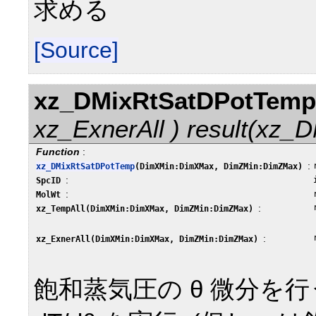
求める
[Source]
xz_DMixRtSatDPotTem
xz_ExnerAll ) result(xz
Function
:
:
xz_DMixRtSatDPotTemp
(DimXMin:DimXMax, DimZMin:DimZMax)
:
SpcID
:
MolWt
:
xz_TempAll(DimXMin:DimXMax, DimZMin:DimZMax)
:
xz_ExnerAll(DimXMin:DimXMax, DimZMin:DimZMax)
飽和蒸気圧の θ 微分を行う 実際