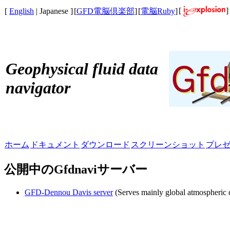
[
]
[
English
| Japanese ]
[
GFD電脳倶楽部
]
[
電脳Ruby
]
Geophysical fluid data
navigator
ホーム
ドキュメント
ダウンロード
スクリーンショット
プレ
公開中のGfdnaviサーバー
GFD-Dennou Davis server
(Serves mainly global atmospheric da