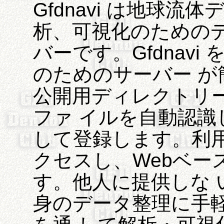
Gfdnavi は地球
析、可視化のための
バーです。Gfdnav
のためのサーバー 
公開用ディレクトリ
ファ イルを自動認
して登録します。利用
クセスし、Webベー
す。他人に提供しな 
身のデータ整理に手軽