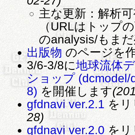
02-27)
主な更新：解析可
（URLはトップの下
のanalysis/
出版物
のページを
3/6-3/8に
地球流体
ショップ (dcmodel/
8)
を開催します
(20
gfdnavi ver.2.1
をリ
28)
gfdnavi ver.2.0
をリ