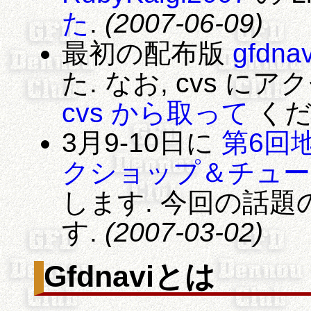
た
.
(2007-06-09)
最初の配布版
gfdnav
た. なお, cvs 
cvs から取って
くだ
3月9-10日に
第6回地
クショップ＆チュー
します. 今回の話題の
す.
(2007-03-02)
Gfdnaviとは