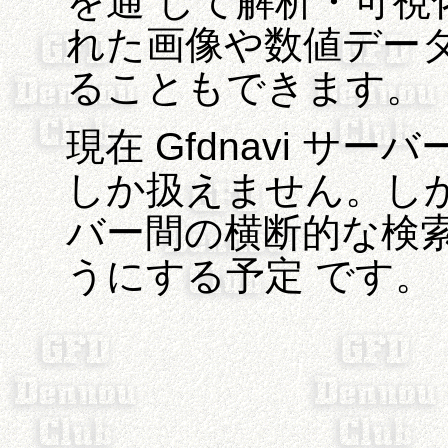
を通 して解析・可視
れた画像や数値デー
ることもできます。
現在 Gfdnavi 
しか扱えません。しかし
バー間の横断的な検
うにする予定 です。