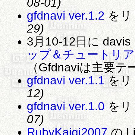
08-01)
gfdnavi ver.1.2
をリ
29)
3月10-12日に davis
ップ＆チュートリア
（Gfdnaviは主要
gfdnavi ver.1.1
をリ
12)
gfdnavi ver.1.0
をリ
07)
RubyKaigi2007
の Li