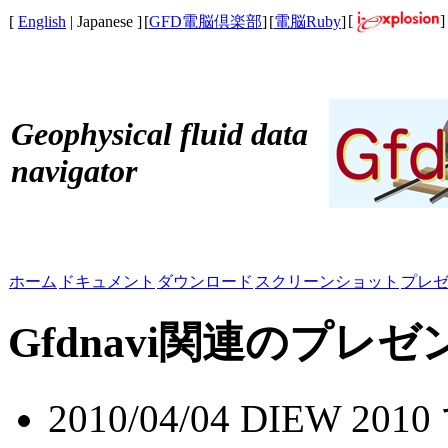
[
]
[
English
| Japanese ]
[
GFD電脳倶楽部
]
[
電脳Ruby
]
Geophysical fluid data
navigator
ホーム
ドキュメント
ダウンロード
スクリーンショット
プレ
Gfdnavi関連のプレ
2010/04/04 DIEW 2010