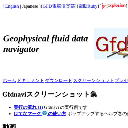
[
]
[
English
| Japanese ]
[
GFD電脳倶楽部
]
[
電脳Ruby
]
Geophysical fluid data
navigator
ホーム
ドキュメント
ダウンロード
スクリーンショット
プレ
Gfdnaviスクリーンショット集
実行の流れ (1)
Gfdnavi の実行例です.
はてなマーク
の使い方
ポップアップするヘルプ窓の
動画