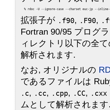
拡張子が
,
,
.f90
.F90
.f
Fortran 90/95 
ィレクトリ以下の全ての F
解析されます.
なお, オリジナルの
RD
であるファイルは Rub
,
,
,
,
.c
.cc
.cpp
.CC
.cxx
ムとして解析されます