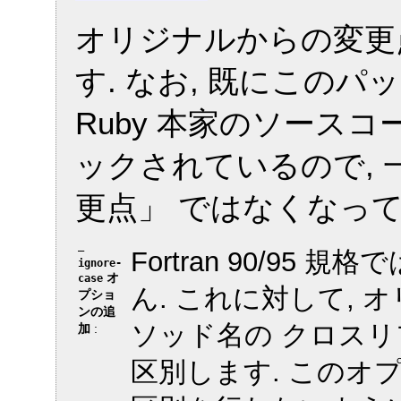
オリジナルからの変更
す. なお, 既にこのパッチ 
Ruby 本家のソース
ックされているので,
更点」 ではなくなっ
—
Fortran 90/9
ignore-
オ
case
ん. これに対して, 
プショ
ンの追
ソッド名の クロス
加
:
区別します. このオ