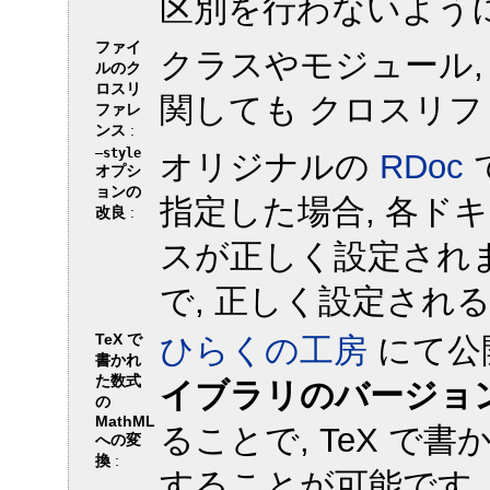
区別を行わないように
ファイ
クラスやモジュール,
ルのク
ロスリ
関しても クロスリフ
ファレ
ンス
:
—style
オリジナルの
RDoc
オプシ
ョンの
指定した場合, 各ド
改良
:
スが正しく設定されま
で, 正しく設定され
TeX で
ひらくの工房
にて公
書かれ
た数式
イブラリのバージョン 0.
の
MathML
ることで, TeX で書
への変
換
:
することが可能です.