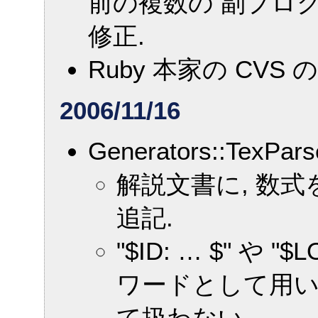
前の複数の 副プロ
修正.
Ruby 本家の CVS
2006/11/16
Generators::TexPa
解説文書に, 数
追記.
"$ID: … $" や 
ワードとして用
て扱わない.