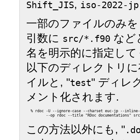
,
Shift_JIS
iso-2022-jp
一部のファイルのみを
引数に
など
src/*.f90
名を明示的に指定してく
以下のディレクトリに存
イルと, "
" ディ
test
メント化されます.
  % rdoc -U --ignore-case --charset euc-jp --inline-
この方法以外にも, "
.d