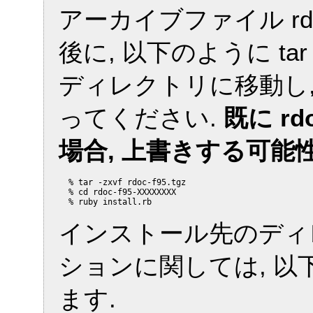
アーカイブファイル rdo
後に, 以下のように t
ディレクトリに移動し
ってください.
既に r
場合, 上書きする可能
  % tar -zxvf rdoc-f95.tgz

  % cd rdoc-f95-XXXXXXXX

インストール先のディ
ションに関しては, 
ます.