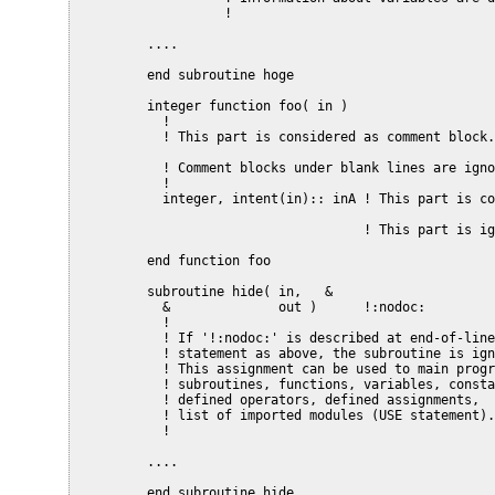
                 !

       ....

       end subroutine hoge

       integer function foo( in )

         !

         ! This part is considered as comment block.
         ! Comment blocks under blank lines are igno
         !

         integer, intent(in):: inA ! This part is co
                                   ! This part is ig
       end function foo

       subroutine hide( in,   &

         &              out )      !:nodoc:

         !

         ! If '!:nodoc:' is described at end-of-line
         ! statement as above, the subroutine is ign
         ! This assignment can be used to main progr
         ! subroutines, functions, variables, consta
         ! defined operators, defined assignments,

         ! list of imported modules (USE statement).
         !

       ....

       end subroutine hide
