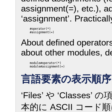
assignment(=), etc.), ad
‘assignment’. Practicall
     #operator(*)

About defined operator
about other modules, de
     module#operator(*)

言語要素の表示順序
‘Files’ や ‘Clas
本的に ASCII コード順に