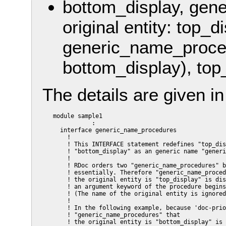
bottom_display, gen
original entity: top_d
generic_name_procedu
bottom_display), top
The details are given i
   module sample1

              :

     interface generic_name_procedures

       !

       ! This INTERFACE statement redefines "top_dis
       ! "bottom_display" as an generic name "generi
       !

       ! RDoc orders two "generic_name_procedures" b
       ! essentially. Therefore "generic_name_proced
       ! the original entity is "top_display" is dis
       ! an argument keyword of the procedure begins
       ! (The name of the original entity is ignored
       !

       ! In the following example, because 'doc-prio
       ! "generic_name_procedures" that

       ! the original entity is "bottom_display" is 