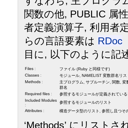
すなわち, 主プログラム
関数の他, PUBLIC
者定義演算子, 利用者
らの言語要素は
RDoc
目に, 以下のように記
Files :
ファイル (Ruby と同様です)
Classes :
モジュール, NAMELIST 変数群名リス
Methods :
主プログラム, サブルーチン, 関数, 変数
群名
Required files :
参照するモジュールが定義されている
Included Modules
参照するモジュールのリスト
:
Attributes :
構造データ型のリスト, 参照し且つそ
‘Methods’ にリス