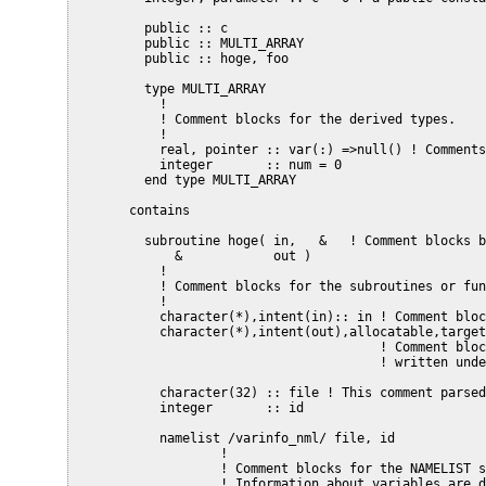
       public :: c

       public :: MULTI_ARRAY

       public :: hoge, foo

       type MULTI_ARRAY

         !

         ! Comment blocks for the derived types.

         !

         real, pointer :: var(:) =>null() ! Comments
         integer       :: num = 0

       end type MULTI_ARRAY

     contains

       subroutine hoge( in,   &   ! Comment blocks b
           &            out )

         !

         ! Comment blocks for the subroutines or fun
         !

         character(*),intent(in):: in ! Comment bloc
         character(*),intent(out),allocatable,target
                                      ! Comment bloc
                                      ! written unde
         character(32) :: file ! This comment parsed
         integer       :: id

         namelist /varinfo_nml/ file, id

                 !

                 ! Comment blocks for the NAMELIST s
                 ! Information about variables are d