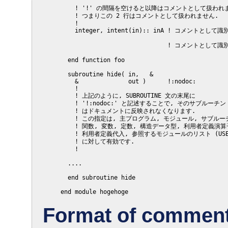
         ! '!' の間隔を空けると以降はコメントとして扱われま
         ! つまりこの 2 行はコメントとして扱われません.

         !

         integer, intent(in):: inA ! コメントとして
                                   ! コメントとして
       end function foo

       subroutine hide( in,   &

         &              out )      !:nodoc:

         !

         ! 上記のように, SUBROUTINE 文の末尾に

         ! '!:nodoc:' と記述することで, そのサブルーチン

         ! はドキュメントに反映されなくなります.

         ! この指定は, 主プログラム, モジュール, サブルーチ
         ! 関数, 変数, 定数, 構造データ型, 利用者定義演算子
         ! 利用者定義代入, 参照するモジュールのリスト (USE
         ! に対して有効です.

         !

       ....

       end subroutine hide

Format of comment