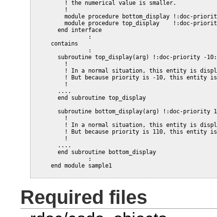
       ! the numerical value is smaller.

       !

       module procedure bottom_display !:doc-priorit
       module procedure top_display    !:doc-priorit
     end interface

              :

   contains

              :

     subroutine top_display(arg) !:doc-priority -10:
       !

       ! In a normal situation, this entity is displ
       ! But because priority is -10, this entity is
       !

     ....

     end subroutine top_display

     subroutine bottom_display(arg) !:doc-priority 1
       !

       ! In a normal situation, this entity is displ
       ! But because priority is 110, this entity is
       !

     ....

     end subroutine bottom_display

              :

Required files