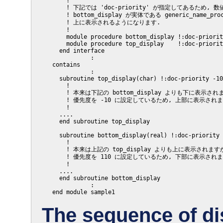
       !

       ! 下記では 'doc-priority' が指定してあるため, 数
       ! bottom_display が実体である generic_name_pro
       ! 上に表示されるようになります.

       !

       module procedure bottom_display !:doc-priorit
       module procedure top_display    !:doc-priorit
     end interface

              :

   contains

              :

     subroutine top_display(char) !:doc-priority -10
       !

       ! 本来は下記の bottom_display よりも下に表示されま
       ! 優先度を -10 に設定しているため, 上部に表示されま
       !

     ....

     end subroutine top_display

     subroutine bottom_display(real) !:doc-priority 
       !

       ! 本来は上記の top_display よりも上に表示されますが
       ! 優先度を 110 に設定しているため, 下部に表示されま
       !

     ....

     end subroutine bottom_display

              :

The sequence of di