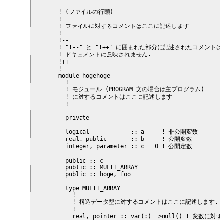
     ! (ファイルの行頭)

     !

     ! ファイルに対するコメントはここに記述します

     !

     !--

     ! "!--" と "!++" に囲まれた部分に記述されたコメントは
     ! ドキュメントに反映されません.

     !++

     !

     module hogehoge

       !

       ! モジュール (PROGRAM 文の場合は主プログラム)

       ! に対するコメントはここに記述します

       !

       private

       logical            :: a     ! 非公開変数

       real, public       :: b     ! 公開変数

       integer, parameter :: c = 0 ! 公開定数

       public :: c

       public :: MULTI_ARRAY

       public :: hoge, foo

       type MULTI_ARRAY

         !

         ! 構造データ型に対するコメントはここに記述します.

         !

         real, pointer :: var(:) =>null() ! 変数