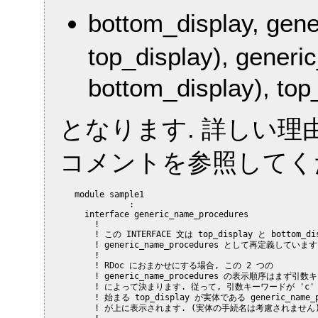
bottom_display, ge
top_display), gene
bottom_display), top
となります. 詳しい
コメントを参照してく
   module sample1

              :

     interface generic_name_procedures

       !

       ! この INTERFACE 文は top_display と bottom_
       ! generic_name_procedures として再定義しています.
       !

       ! RDoc におまかせにする場合, この 2 つの

       ! generic_name_procedures の表示順序はまず引数
       ! によって決まります. 従って, 引数キーワードが 'c' 
       ! 始まる top_display が実体である generic_name_pr
       ! が上に表示されます. (実体の手続名は考慮されません)