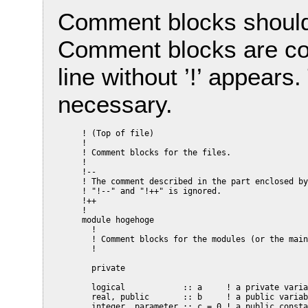
Comment blocks should 
Comment blocks are co
line without ’!’ appears.
necessary.
     ! (Top of file)

     !

     ! Comment blocks for the files.

     !

     !--

     ! The comment described in the part enclosed by
     ! "!--" and "!++" is ignored.

     !++

     !

     module hogehoge

       !

       ! Comment blocks for the modules (or the main
       !

       private

       logical            :: a     ! a private varia
       real, public       :: b     ! a public variab
       integer, parameter :: c = 0 ! a public consta