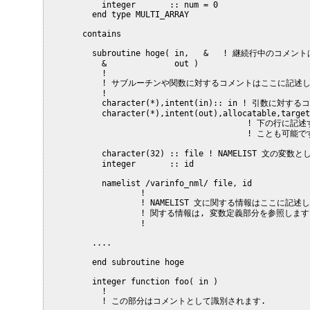
         integer       :: num = 0

       end type MULTI_ARRAY

     contains

       subroutine hoge( in,   &   ! 継続行中のコメ
         &              out )

         !

         ! サブルーチンや関数に対するコメントはここに記述し
         !

         character(*),intent(in):: in ! 引数に対する
         character(*),intent(out),allocatable,target
                                       ! 下の行に記述
                                       ! ことも可能です
         character(32) :: file ! NAMELIST 文の
         integer       :: id

         namelist /varinfo_nml/ file, id

                 !

                 ! NAMELIST 文に関する情報はここに記述
                 ! 関する情報は, 変数定義部分を参照します.
                 !

       ....

       end subroutine hoge

       integer function foo( in )

         !

         ! この部分はコメントとして識別されます.
