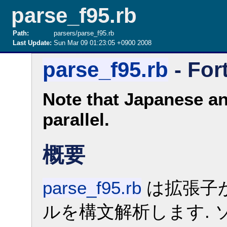
parse_f95.rb
Path:
parsers/parse_f95.rb
Last Update:
Sun Mar 09 01:23:05 +0900 2008
parse_f95.rb
- For
Note that Japanese an
parallel.
概要
parse_f95.rb
は拡張子が f
ルを構文解析します. ソー