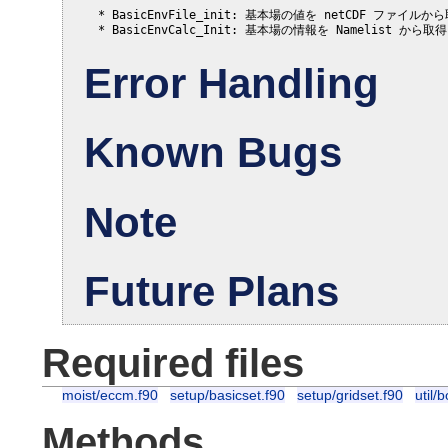
  * BasicEnvFile_init: 基本場の値を netCDF ファイルから
Error Handling
Known Bugs
Note
Future Plans
Required files
moist/eccm.f90
setup/basicset.f90
setup/gridset.f90
util/
Methods