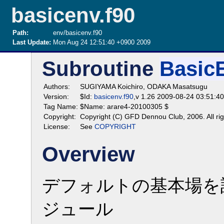
basicenv.f90
Path:
env/basicenv.f90
Last Update:
Mon Aug 24 12:51:40 +0900 2009
Subroutine
Basic
Authors:
SUGIYAMA Koichiro, ODAKA Masatsugu
Version:
$Id:
basicenv.f90
,v 1.26 2009-08-24 03:51:4
Tag Name:
$Name: arare4-20100305 $
Copyright:
Copyright (C) GFD Dennou Club, 2006. All rig
License:
See
COPYRIGHT
Overview
デフォルトの基本場を
ジュール