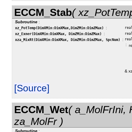
ECCM_Stab
( xz_PotTemp
Subroutine
:
:
rea
xz_PotTemp(DimXMin:DimXMax,DimZMin:DimZMax)
:
rea
xz_Exner(DimXMin:DimXMax, DimZMin:DimZMax)
:
rea
xza_MixRt(DimXMin:DimXMax, DimZMin:DimZMax, SpcNum)
:
r
  
& x
[Source]
ECCM_Wet
( a_MolFrIni,
za_MolFr )
Subroutine
: