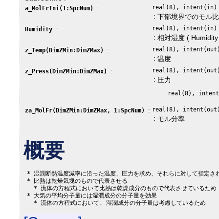
:
real(8), intent(in)
a_MolFrIni(1:SpcNum)
:
下部境界でのモル
:
real(8), intent(in)
Humidity
:
相対湿度 ( Humidity <
:
real(8), intent(out
z_Temp(DimZMin:DimZMax)
:
温度
:
real(8), intent(out
z_Press(DimZMin:DimZMax)
:
圧力
:
real(8), intent(out
za_MolFr(DimZMin:DimZMax, 1:SpcNum)
:
モル分率
概要
 * 湿潤断熱温度減率に沿った温度、圧力を求め、それらに対して指定さ
 * 比熱は乾燥気塊のもので代表させる

   * 流体の方程式において比熱は乾燥成分のもので代表させているため

 * 大気の平均分子量には湿潤成分の分子量を効果
