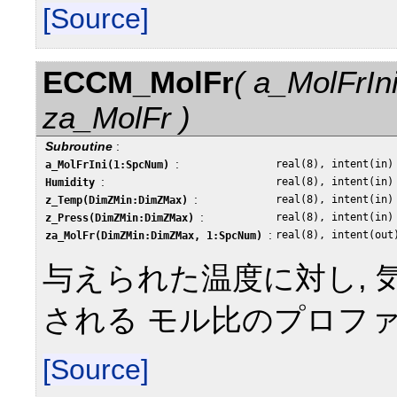
[Source]
ECCM_MolFr
( a_MolFrIn
za_MolFr )
Subroutine
:
:
real(8), intent(in)
a_MolFrIni(1:SpcNum)
:
real(8), intent(in)
Humidity
:
real(8), intent(in)
z_Temp(DimZMin:DimZMax)
:
real(8), intent(in)
z_Press(DimZMin:DimZMax)
:
real(8), intent(out
za_MolFr(DimZMin:DimZMax, 1:SpcNum)
与えられた温度に対し,
される モル比のプロフ
[Source]