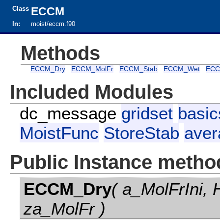
Class
ECCM
In:
moist/eccm.f90
Methods
ECCM_Dry
ECCM_MolFr
ECCM_Stab
ECCM_Wet
ECC
Included Modules
dc_message
gridset
basic
MoistFunc
StoreStab
aver
Public Instance metho
ECCM_Dry
( a_MolFrIni,
za_MolFr )