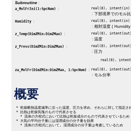
Subroutine
:
:
real(8), intent(in)
a_MolFrIni(1:SpcNum)
:
下部境界でのモル
:
real(8), intent(in)
Humidity
:
相対湿度 ( Humidity <
:
real(8), intent(out
z_Temp(DimZMin:DimZMax)
:
温度
:
real(8), intent(out
z_Press(DimZMin:DimZMax)
:
圧力
:
real(8), intent(out
za_MolFr(DimZMin:DimZMax, 1:SpcNum)
:
モル分率
概要
 * 乾燥断熱温度減率に沿った温度、圧力を求め、それらに対して指定さ
 * 比熱は乾燥気塊のもので代表させる

   * 流体の方程式において比熱は乾燥成分のもので代表させているため

 * 大気の平均分子量には湿潤成分の分子量を効果
