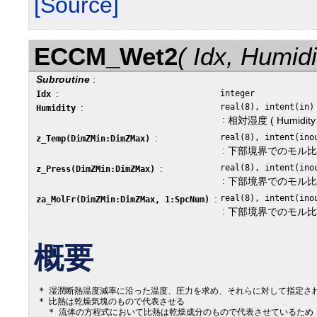
[Source]
ECCM_Wet2
( Idx, Humid
Subroutine
:
:
integer
Idx
:
real(8), intent(in)
Humidity
:
相対湿度 ( Humidity <
:
real(8), intent(ino
z_Temp(DimZMin:DimZMax)
:
下部境界でのモル
:
real(8), intent(ino
z_Press(DimZMin:DimZMax)
:
下部境界でのモル
:
real(8), intent(ino
za_MolFr(DimZMin:DimZMax, 1:SpcNum)
:
下部境界でのモル
概要
 * 湿潤断熱温度減率に沿った温度、圧力を求め、それらに対して指定さ
 * 比熱は乾燥気塊のもので代表させる

   * 流体の方程式において比熱は乾燥成分のもので代表させているため
