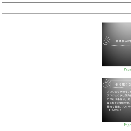
Page
Page