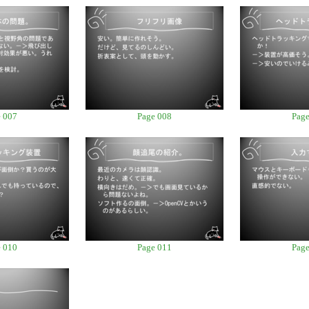
 007
Page 008
Page
 010
Page 011
Page