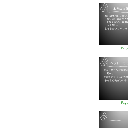
Page
Page