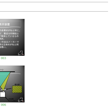
 003
 006