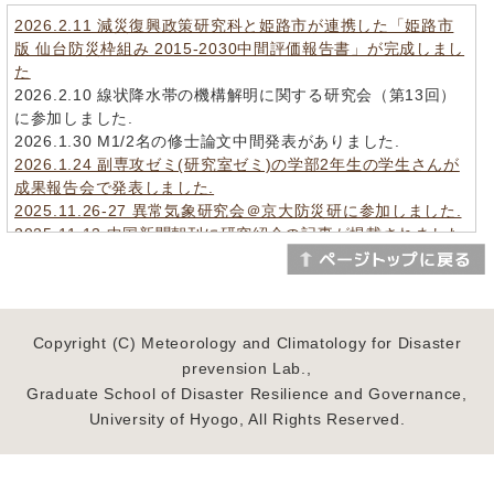
2026.2.11 減災復興政策研究科と姫路市が連携した「姫路市
版 仙台防災枠組み 2015-2030中間評価報告書」が完成しまし
た
2026.2.10 線状降水帯の機構解明に関する研究会（第13回）
に参加しました.
2026.1.30 M1/2名の修士論文中間発表がありました.
2026.1.24 副専攻ゼミ(研究室ゼミ)の学部2年生の学生さんが
成果報告会で発表しました.
2025.11.26-27 異常気象研究会＠京大防災研に参加しました.
2025.11.13 中国新聞朝刊に研究紹介の記事が掲載されました.
2025.11.4-8 気象学会秋季大会＠福岡国際会議場に参加しま
した.
2025.10.22 広島市豪雨災害伝承館に気象観測機器を設置しま
した.
Copyright (C) Meteorology and Climatology for Disaster
2025.10.17 線状降水帯の機構解明に関する研究会（第12回）
prevension Lab.,
に参加しました.
Graduate School of Disaster Resilience and Governance,
2025.9.24 2025年度夏季短期インターンシップ（災害科学領
域）を実施しました.
University of Hyogo, All Rights Reserved.
2025.9.18-19 自然災害学会＠北海道教育大学に参加しました
(共同研究者の澤田先生と小林さん＠彦根地方気象台が発表).
2025.9.2-5 兵庫県立大学防災士養成講座を行いました.