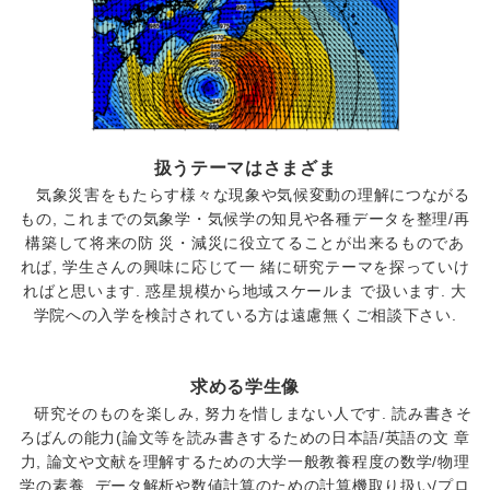
扱うテーマはさまざま
気象災害をもたらす様々な現象や気候変動の理解につながる
もの, これまでの気象学・気候学の知見や各種データを整理/再
構築して将来の防 災・減災に役立てることが出来るものであ
れば, 学生さんの興味に応じて一 緒に研究テーマを探っていけ
ればと思います. 惑星規模から地域スケールま で扱います. 大
学院への入学を検討されている方は遠慮無くご相談下さい.
求める学生像
研究そのものを楽しみ, 努力を惜しまない人です. 読み書きそ
ろばんの能力(論文等を読み書きするための日本語/英語の文 章
力, 論文や文献を理解するための大学一般教養程度の数学/物理
学の素養, データ解析や数値計算のための計算機取り扱い/プロ