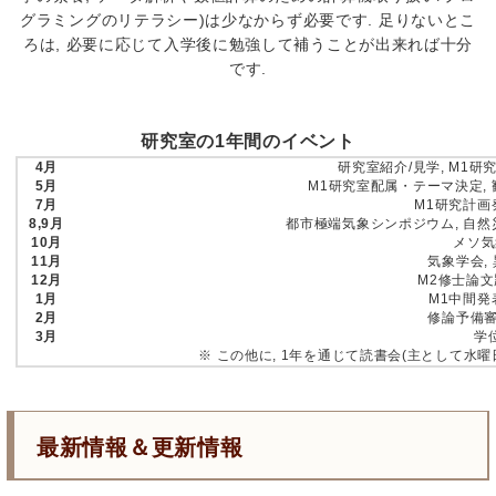
グラミングのリテラシー)は少なからず必要です. 足りないとこ
ろは, 必要に応じて入学後に勉強して補うことが出来れば十分
です.
研究室の1年間のイベント
4月
研究室紹介/見学, M1研
5月
M1研究室配属・テーマ決定,
7月
M1研究計画
8,9月
都市極端気象シンポジウム, 自然
10月
メソ気
11月
気象学会,
12月
M2修士論文
1月
M1中間発
2月
修論予備審
3月
学
※ この他に, 1年を通じて読書会(主として水曜日
最新情報＆更新情報