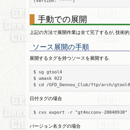
(Version: *****)
手動での展開
上記の方法で展開作業は全て完了するが, 技術的
ソース展開の手順
展開するタグを持つソースを展開する.
$ sg gtool4

$ umask 022				! group writable にする

$ cd /GFD_Dennou_Club/ftp/arch/gtool4
日付タグの場合
$ cvs export -r "gt4ncconv-20040930" 
バージョン名タグの場合