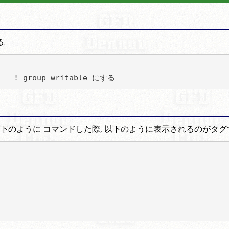
.
$ umask 022				! group writable にする
 以下のように コマンドした際, 以下のように表示されるのがタグ