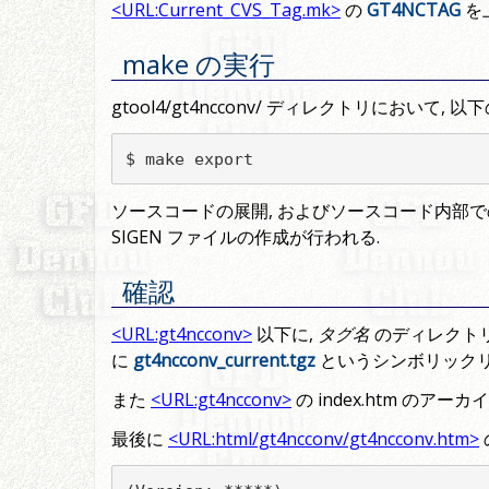
<URL:Current_CVS_Tag.mk>
の
GT4NCTAG
を
make の実行
gtool4/gt4ncconv/ ディレクトリにおいて,
$ make export
ソースコードの展開, およびソースコード内部でのドキ
SIGEN ファイルの作成が行われる.
確認
<URL:gt4ncconv>
以下に,
タグ名
のディレクト
に
gt4ncconv_current.tgz
というシンボリック
また
<URL:gt4ncconv>
の index.htm の
最後に
<URL:html/gt4ncconv/gt4ncconv.htm>