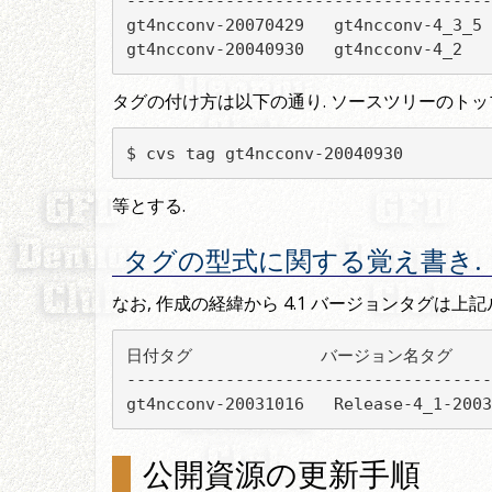
-------------------------------------
gt4ncconv-20070429   gt4ncconv-4_3_5

gt4ncconv-20040930   gt4ncconv-4_2
タグの付け方は以下の通り. ソースツリーのトッ
$ cvs tag gt4ncconv-20040930
等とする.
タグの型式に関する覚え書き.
なお, 作成の経緯から 4.1 バージョンタグは
日付タグ             バージョン名タグ

-------------------------------------
gt4ncconv-20031016   Release-4_1-2003
公開資源の更新手順