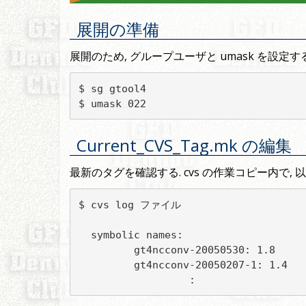
展開の準備
展開のため, グループユーザと umask を設定する
$ sg gtool4

Current_CVS_Tag.mk の編集
最新のタグを確認する. cvs の作業コピー内で,
$ cvs log ファイル

  symbolic names:

         gt4ncconv-20050530: 1.8

         gt4ncconv-20050207-1: 1.4

                  :