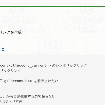
ックリンクを作成
こと
4ncconv/gt4ncconv_current へのシンボリックリンク

ンボリックリンク

BIKI.gt4ncconv.htm を参照されたい

CVS/Git から自動生成するので触らない

t リポジトリ本体
