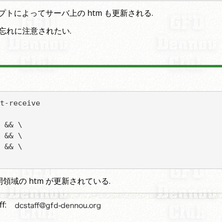
リプトによってサーバ上の htm も更新される.
ト忘れに注意されたい.
t-receive

 && \

 && \

 && \

公開領域の htm が更新されている.
ff: