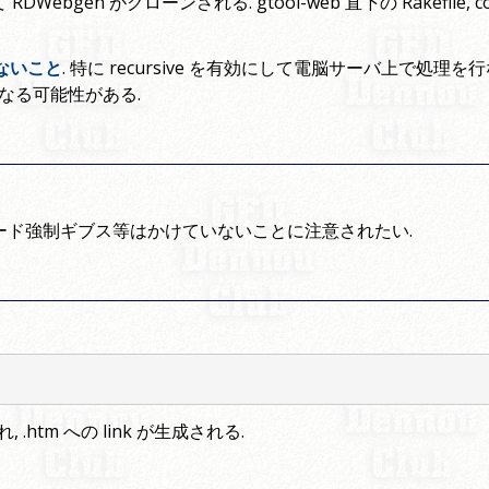
して RDWebgen がクローンされる. gtool-web 直下の Rakefile, 
らないこと
. 特に recursive を有効にして電脳サーバ上で処理
なる可能性がある.
コード強制ギブス等はかけていないことに注意されたい.
れ, .htm への link が生成される.