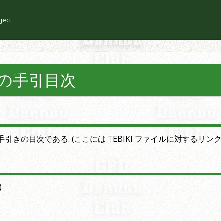
ject
域編集の手引目次
手引きの目次である. (ここには TEBIKI ファイルに対するリン
)