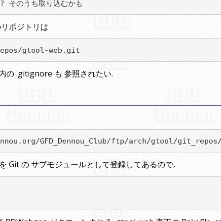
 旧資源? そのうち取り込むかも
 のリポジトリは
epos/gtool-web.git
gitignore も 参照されたい.
nnou.org/GFD_Dennou_Club/ftp/arch/gtool/git_repos
ebgen を Git の サブモジュールとして登録してあるので,