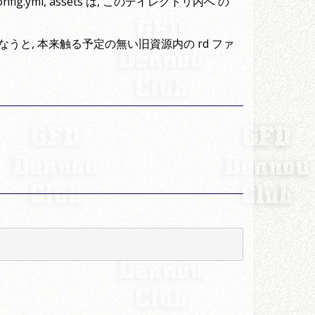
config.yml, assets は, このデイレクトリ内へ の
を行なうと, 本来触る予定の無い旧資源内の rd ファ