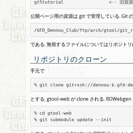
gt5tutorial                 <--
公開ページ用の資源は git で管理している. Git
/GFD_Dennou_Club/ftp/arch/gtool/git_r
である. 無視するファイルについてはリポジトリ内の .
リポジトリのクローン
手元で
% git clone git+ssh://dennou-k.gfd-de
とする. gtool-web が clone される. RDW
% cd gtool-web

% git submodule update --init