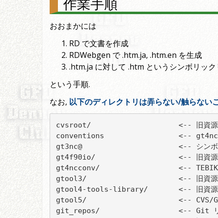
作業手順
おおまかには
RD で文書を作成
RDWebgen で .htm.ja, .htm.en を生成
.htm.ja に対して .htm というシンボリ
という手順.
なお,
以下のディレクトリは弄らない/触らない
cvsroot/                    <-- 旧資源

conventions                 <-- gt
gt3nc@                      <-- シ
gt4f90io/                   <-- 旧資源

gt4ncconv/                  <-- TE
gtool3/                     <-- 旧資源

gtool4-tools-library/       <-- 旧資源

gtool5/                     <-- 
git_repos/                  <-- Gi