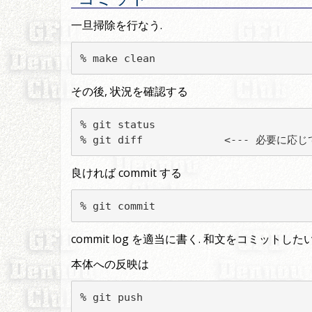
一旦掃除を行なう.
% make clean
その後, 状況を確認する
% git status

% git diff             <--- 必要に
良ければ commit する
% git commit
commit log を適当に書く. 和文をコミットし
本体への反映は
% git push