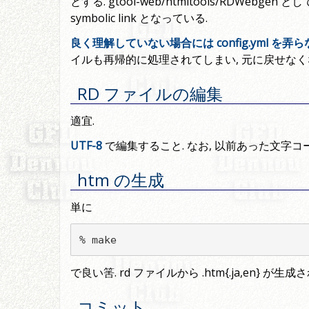
とする. gtool-web/htmltools/RDWebgen と
symbolic link となっている.
良く理解していない場合には config.yml を弄
イルも再帰的に処理されてしまい, 元に戻せなく
RD ファイルの編集
適宜.
UTF-8
で編集すること. なお, 以前あった文字
htm の生成
単に
% make
で良い筈. rd ファイルから .htm{.ja,en} が生成さ
コミット