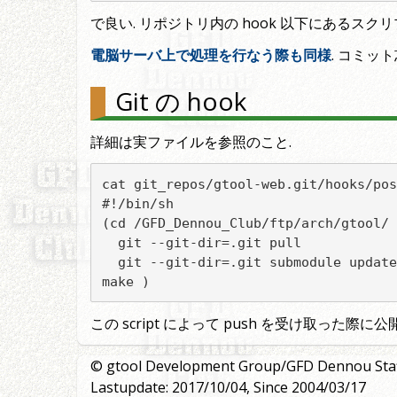
で良い. リポジトリ内の hook 以下にあるスク
電脳サーバ上で処理を行なう際も同様
. コミッ
Git の hook
詳細は実ファイルを参照のこと.
cat git_repos/gtool-web.git/hooks/pos
#!/bin/sh

(cd /GFD_Dennou_Club/ftp/arch/gtool/ 
  git --git-dir=.git pull            
  git --git-dir=.git submodule update
make )
この script によって push を受け取った際に
© gtool Development Group/GFD Dennou Sta
Lastupdate: 2017/10/04, Since 2004/03/17