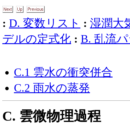
:
D. 変数リスト
:
湿潤大
デルの定式化
:
B. 乱
C.1 雲水の衝突併合
C.2 雨水の蒸発
C. 雲微物理過程