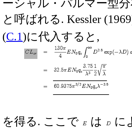
ーシャル・パルマー型分布 (Mars
と呼ばれる. Kessler (196
(
C.1
)に代入すると,
を得る. ここで
は
によ