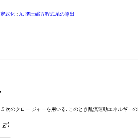
の定式化
:
A. 準圧縮方程式系の導出
ン
で用いられている 1.5 次のクロー ジャーを用いる. このとき乱流運動エネル