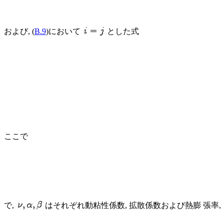
および, (
B.9
)において
とした式
ここで
で,
はそれぞれ動粘性係数, 拡散係数および熱膨 張率,