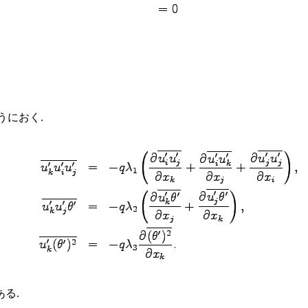
うにおく.
る.