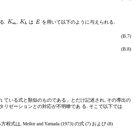
る.
,
は
を用いて以下のように与えられる.
(B.7)
(B.8)
ipps (1976) で用いられ ている式と類似のものである」とだけ記述され, その導出の
 のパラメタリゼーションとの対応が不明瞭であ る. そこで以下では
and Yamada (1973) の式 (7) および (8)