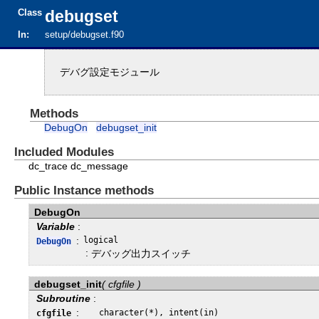
Class
debugset
In:
setup/debugset.f90
デバグ設定モジュール
Methods
DebugOn
debugset_init
Included Modules
dc_trace
dc_message
Public Instance methods
DebugOn
Variable
:
:
logical
DebugOn
:
デバッグ出力スイッチ
debugset_init
( cfgfile )
Subroutine
:
:
character(*), intent(in)
cfgfile