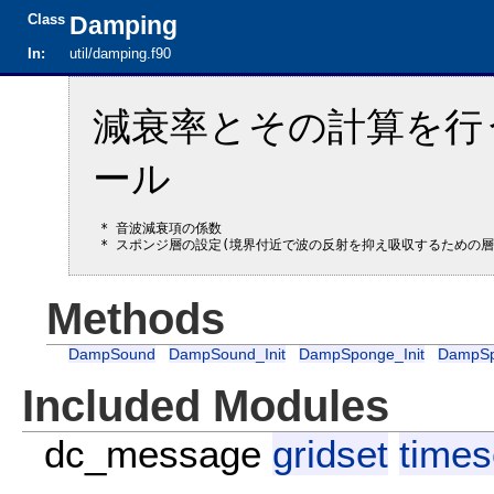
Class
Damping
In:
util/damping.f90
減衰率とその計算を行
ール
 * 音波減衰項の係数

Methods
DampSound
DampSound_Init
DampSponge_Init
DampSp
Included Modules
dc_message
gridset
times