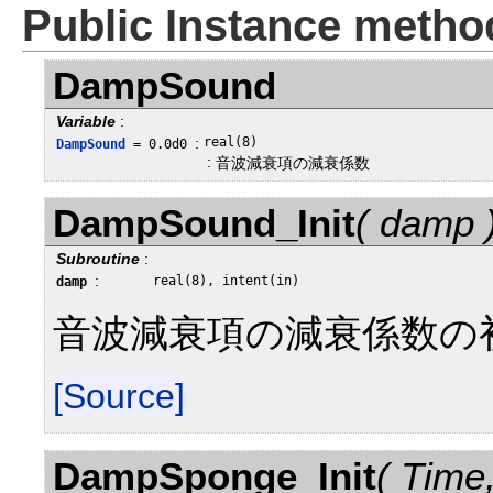
Public Instance metho
DampSound
Variable
:
:
real(8)
DampSound
= 0.0d0
:
音波減衰項の減衰係数
DampSound_Init
( damp 
Subroutine
:
:
real(8), intent(in)
damp
音波減衰項の減衰係数の
[Source]
DampSponge_Init
( Time