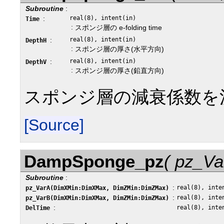
Subroutine
:
:
real(8), intent(in)
Time
:
スポンジ層の e-folding time
:
real(8), intent(in)
DepthH
:
スポンジ層の厚さ(水平方向)
:
real(8), intent(in)
DepthV
:
スポンジ層の厚さ(鉛直方向)
スポンジ層の減衰係数を
[Source]
DampSponge_pz
( pz_Va
Subroutine
:
:
real(8), inte
pz_VarA(DimXMin:DimXMax, DimZMin:DimZMax)
:
real(8), inte
pz_VarB(DimXMin:DimXMax, DimZMin:DimZMax)
:
real(8), inte
DelTime