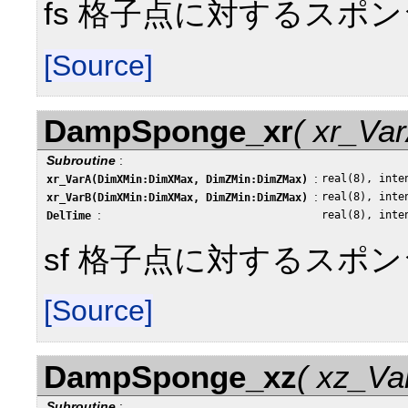
fs 格子点に対するスポ
[Source]
DampSponge_xr
( xr_Va
Subroutine
:
:
real(8), inte
xr_VarA(DimXMin:DimXMax, DimZMin:DimZMax)
:
real(8), inte
xr_VarB(DimXMin:DimXMax, DimZMin:DimZMax)
:
real(8), inte
DelTime
sf 格子点に対するスポ
[Source]
DampSponge_xz
( xz_Va
Subroutine
: