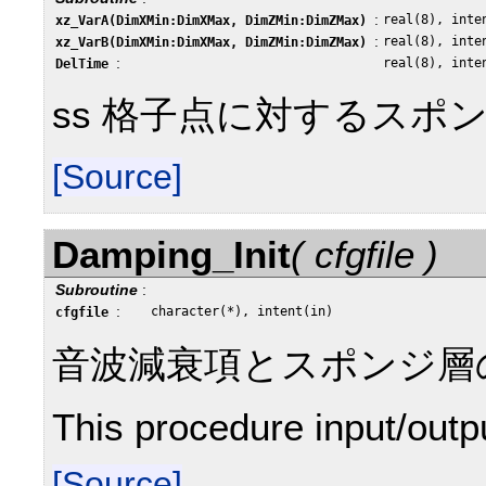
:
real(8), inte
xz_VarA(DimXMin:DimXMax, DimZMin:DimZMax)
:
real(8), inte
xz_VarB(DimXMin:DimXMax, DimZMin:DimZMax)
:
real(8), inte
DelTime
ss 格子点に対するスポ
[Source]
Damping_Init
( cfgfile )
Subroutine
:
:
character(*), intent(in)
cfgfile
音波減衰項とスポンジ層
This procedure input/out
[Source]