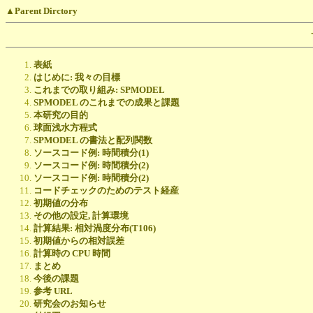
▲Parent Dirctory
表紙
はじめに: 我々の目標
これまでの取り組み: SPMODEL
SPMODEL のこれまでの成果と課題
本研究の目的
球面浅水方程式
SPMODEL の書法と配列関数
ソースコード例: 時間積分(1)
ソースコード例: 時間積分(2)
ソースコード例: 時間積分(2)
コードチェックのためのテスト経産
初期値の分布
その他の設定, 計算環境
計算結果: 相対渦度分布(T106)
初期値からの相対誤差
計算時の CPU 時間
まとめ
今後の課題
参考 URL
研究会のお知らせ