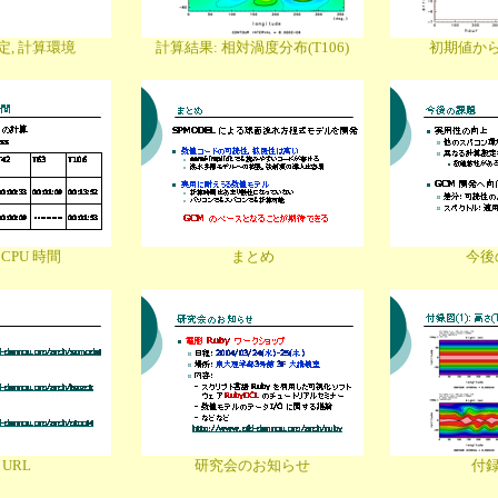
, 計算環境
計算結果: 相対渦度分布(T106)
初期値か
CPU 時間
まとめ
今後
URL
研究会のお知らせ
付録