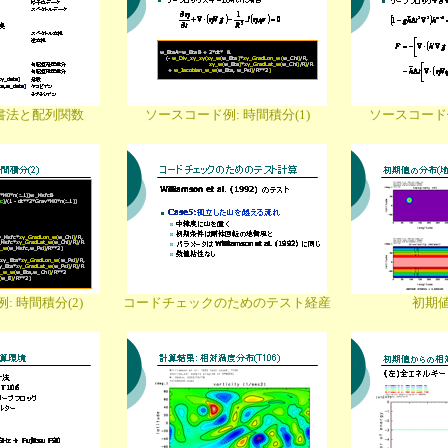
の書法と配列関数
ソースコード例: 時間積分(1)
ソースコード例
 時間積分(2)
コードチェックのためのテスト経産
初期