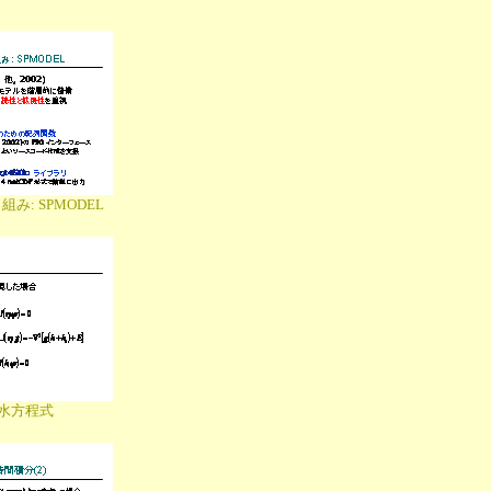
み: SPMODEL
水方程式