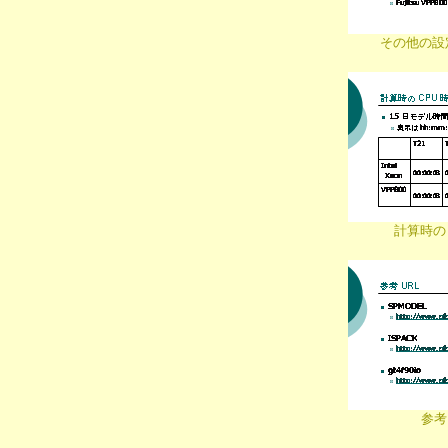
その他の設定
計算時の 
参考 