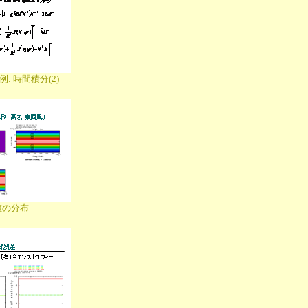
: 時間積分(2)
値の分布