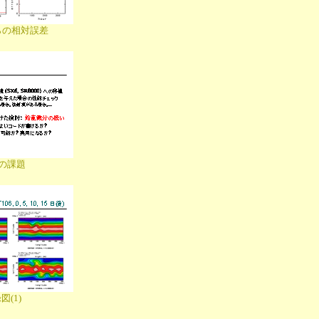
らの相対誤差
の課題
図(1)