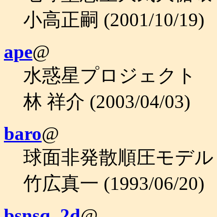
小高正嗣 (2001/10/19)
ape
@
水惑星プロジェクト
林 祥介 (2003/04/03)
baro
@
球面非発散順圧モデル (
竹広真一 (1993/06/20)
bsnsq_2d
@