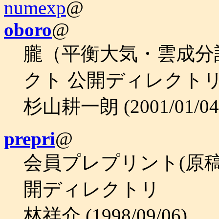
numexp
@
oboro
@
朧（平衡大気・雲成分
クト 公開ディレクト
杉山耕一朗 (2001/01/0
prepri
@
会員プレプリント(原
開ディレクトリ
林祥介 (1998/09/06)