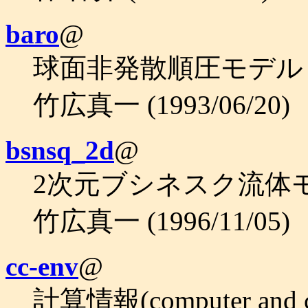
baro
@
球面非発散順圧モデル (
竹広真一 (1993/06/20)
bsnsq_2d
@
2次元ブシネスク流体モ
竹広真一 (1996/11/05)
cc-env
@
計算情報(computer and