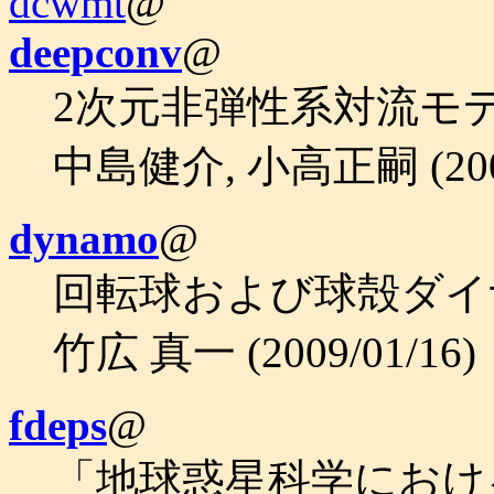
dcwmt
@
deepconv
@
2次元非弾性系対流モデ
中島健介, 小高正嗣 (2000
dynamo
@
回転球および球殻ダイ
竹広 真一 (2009/01/16)
fdeps
@
「地球惑星科学における流体力