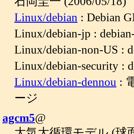
石岡圭一 (2006/05/18)
Linux/debian
: Debian
Linux/debian-jp : deb
Linux/debian-non-US 
Linux/debian-security 
Linux/debian-dennou
: 
ージ
agcm5
@
大気大循環モデル (球