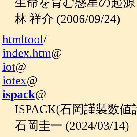
生命を育む惑星の起源
林 祥介 (2006/09/24)
htmltool
/
index.htm
@
iot
@
iotex
@
ispack
@
ISPACK(石岡謹製数
石岡圭一 (2024/03/14)