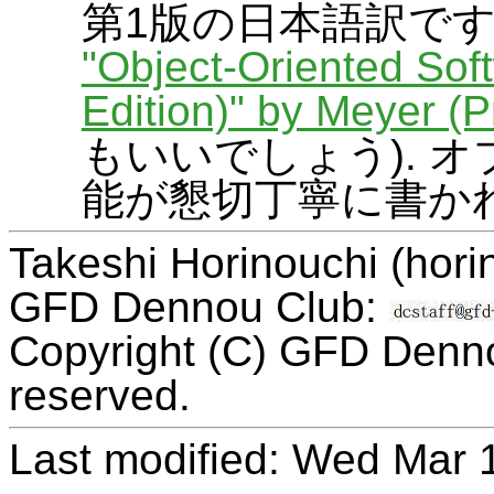
第1版の日本語訳です
"Object-Oriented Sof
Edition)" by Meyer (P
もいいでしょう). 
能が懇切丁寧に書か
Takeshi Horinouchi (hori
GFD Dennou Club:
Copyright (C) GFD Dennou
reserved.
Last modified: Wed Mar 