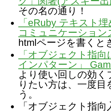
グ」関著(アスキー出
その名の通り！
「eRuby テキスト埋
コミュニケーション
htmlページを書く
「オブジェクト指向
インパターン」 Gam
より使い回しの効く
りたい方は、一度目
う。
「オブジェクト指向入門