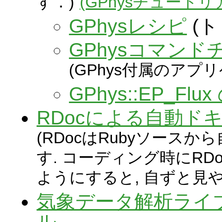
す．)
(GPhysチュートリ
GPhysレシピ
(
GPhysコマン
(GPhys付属のア
GPhys::EP_F
RDocによる自動ド
(RDocはRubyソースか
す. コーディング時にR
ようにすると, 自ずと見
気象データ解析ライ
ル