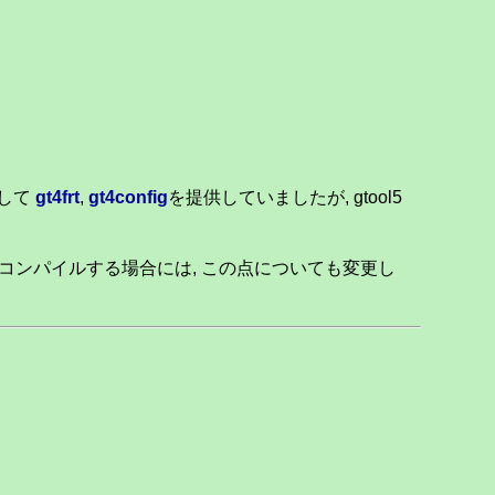
として
gt4frt
,
gt4config
を提供していましたが, gtool5
コンパイルする場合には, この点についても変更し