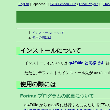
[
English
| Japanese ] [
GFD Dennou Club
/
Gtool Project
] [
Gtoo
インストールについて
使用の際には
インストールについて
インストールについては
gt4f90io と同様です.
ただし, デフォルトのインストール先が /usr/local/gt4f
使用の際には
Fortran プログラムの変更について
gt4f90io から gtool5 に移行するにあた