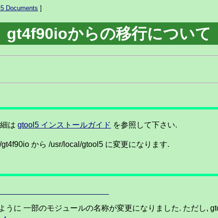
l5 Documents
]
gt4f90ioからの移行について
詳細は
gtool5 インストールガイド
を参照して下さい.
90io から /usr/local/gtool5 に変更になります.
り, 以下のように 一部のモジュールの名称が変更になりました. ただし,