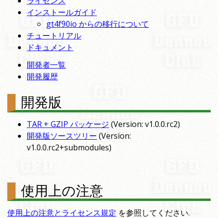
ライセンス
インストールガイド
gt4f90io からの移行について
チュートリアル
ドキュメント
開発者一覧
開発履歴
開発版
TAR + GZIP パッケージ
(Version: v1.0.0.rc2)
開発版ソースツリー
(Version:
v1.0.0.rc2+submodules)
使用上の注意
使用上の注意とライセンス規定
を参照してください.