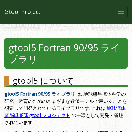
Gtool Project
Togg
navi
gtool5 Fortran 90/95 ライ
ブラリ
gtool5 について
gtool5 Fortran 90/95 ライブラリ
は, 地球惑星流体科学の
研究・教育のためのさまざまな数値モデルで用いることを
想定して開発されているライブラリです. これは
地球流体
電脳倶楽部 gtool プロジェクト
の一環として開発・管理
されています.