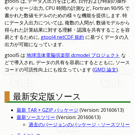
gtool5 は, データ入出力をはじめ, 日付および時刻の操作
やメッセージ出力, CPU 時間の計測など, Fortran 90/95 で
書かれた数値モデルのための様々な機能を提供します. 特
にデータ入出力については, 複数の人間が, 数値モデルから
得られた計算結果に対する理解・認識を共有することを容
易とするために,
gtool4 netCDF 規約
に基づくデータの入
出力が可能になっています.
gtool5 は
地球流体電脳倶楽部 dcmodel プロジェクト
な
どで導入され, データの共有を容易にするとともに, ソース
コードの可読性向上にも役立っています (
GMD 論文
).
最新安定版ソース
最新 TAR + GZIP パッケージ
(Version: 20160613)
最新ソースツリー
(Version: 20160613)
過去のバージョンのパッケージ・ソースツリー