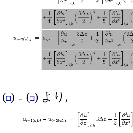
(
)
(
) より,