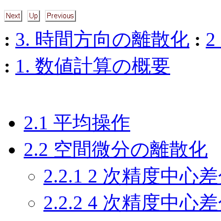
:
3. 時間方向の離散化
:
:
1. 数値計算の概要
2.1 平均操作
2.2 空間微分の離散化
2.2.1 2 次精度中心
2.2.2 4 次精度中心