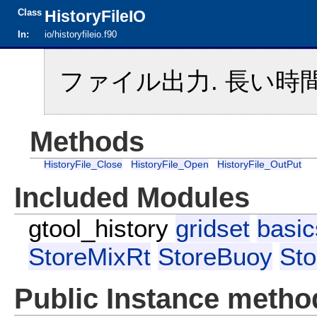
Class
HistoryFileIO
In:
io/historyfileio.f90
ファイル出力. 長い時
Methods
HistoryFile_Close
HistoryFile_Open
HistoryFile_OutPut
Included Modules
gtool_history
gridset
basic
StoreMixRt
StoreBuoy
Sto
Public Instance metho