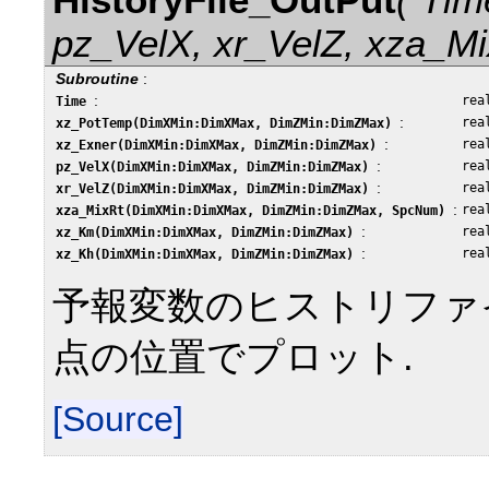
pz_VelX, xr_VelZ, xza_M
Subroutine
:
:
rea
Time
:
rea
xz_PotTemp(DimXMin:DimXMax, DimZMin:DimZMax)
:
rea
xz_Exner(DimXMin:DimXMax, DimZMin:DimZMax)
:
rea
pz_VelX(DimXMin:DimXMax, DimZMin:DimZMax)
:
rea
xr_VelZ(DimXMin:DimXMax, DimZMin:DimZMax)
:
rea
xza_MixRt(DimXMin:DimXMax, DimZMin:DimZMax, SpcNum)
:
rea
xz_Km(DimXMin:DimXMax, DimZMin:DimZMax)
:
rea
xz_Kh(DimXMin:DimXMax, DimZMin:DimZMax)
予報変数のヒストリファ
点の位置でプロット.
[Source]