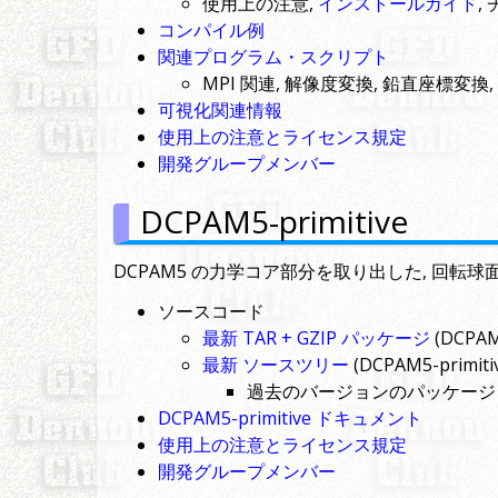
使用上の注意,
インストールガイド
,
コンパイル例
関連プログラム・スクリプト
MPI 関連, 解像度変換, 鉛直座標変
可視化関連情報
使用上の注意とライセンス規定
開発グループメンバー
DCPAM5-primitive
DCPAM5 の力学コア部分を取り出した, 回転球
ソースコード
最新 TAR + GZIP パッケージ
(DCPAM5
最新 ソースツリー
(DCPAM5-primitiv
過去のバージョンのパッケージ
DCPAM5-primitive ドキュメント
使用上の注意とライセンス規定
開発グループメンバー