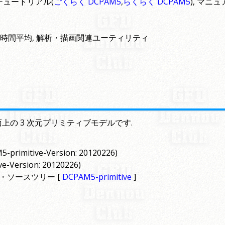
 チュートリアル(
ごくらく DCPAM5
,
らくらく DCPAM5
), マニ
換, 時間平均, 解析・描画関連ユーティリティ
面上の 3 次元プリミティブモデルです.
-primitive-Version: 20120226)
e-Version: 20120226)
・ソースツリー [
DCPAM5-primitive
]