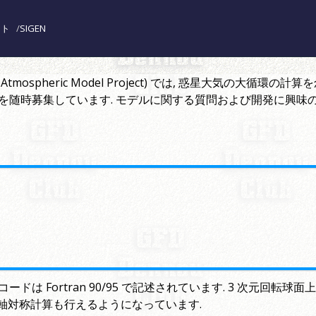
クト
SIGEN
etary Atmospheric Model Project) では, 惑星大
集しています. モデルに関する質問および開発に興味のある方は, dcm
ドは Fortran 90/95 で記述されています. 3 次元回
次元軸対称計算も行えるようになっています.