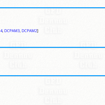
4
,
DCPAM3
,
DCPAM2
]