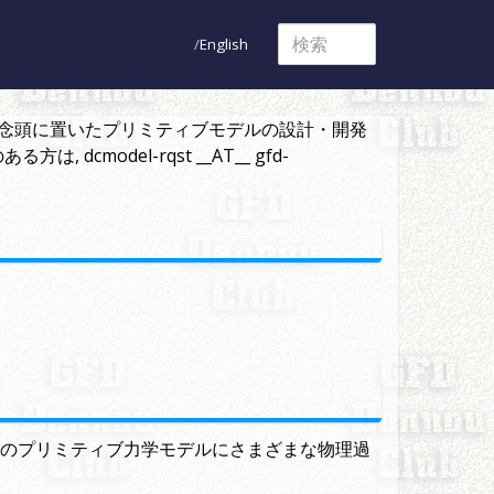
English
気の大循環の計算を念頭に置いたプリミティブモデルの設計・開発
odel-rqst __AT__ gfd-
転球面上のプリミティブ力学モデルにさまざまな物理過