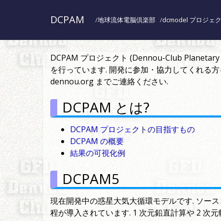
DCPAM
地球流体電脳倶楽部
dcmodel プロジェ
DCPAM プロジェクト (Dennou-Club Plan
を行っています. 開発に参加・協力してくれる方を随時募
dennou.org までご連絡ください.
DCPAM とは?
DCPAM プロジェクトの目指すもの
DCPAM の概要
結果の可視化例
DCPAM5
現在開発中の惑星大気大循環モデルです. ソースコー
程が導入されています. 1 次元鉛直計算や 2 