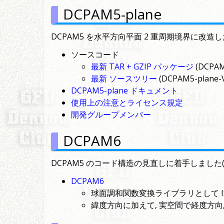
DCPAM5-plane
DCPAM5 を水平方向平面 2 重周期境界に改造
ソースコード
最新 TAR + GZIP パッケージ
(DCPAM5
最新 ソースツリー
(DCPAM5-plane-V
DCPAM5-plane ドキュメント
使用上の注意とライセンス規定
開発グループメンバー
DCPAM6
DCPAM5 のコード構造の見直しに着手しました(202
DCPAM6
球面調和関数変換ライブラリとして ISPA
緯度方向に加えて, 実空間で経度方向,