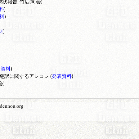
クト現状報告: 竹広(司会)
料
)
料
)
料
)
表資料
)
翻訳に関するアレコレ (
発表資料
)
会)