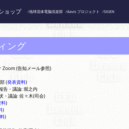
ショップ
地球流体電脳倶楽部
davis プロジェクト
SIGEN
ーティング
or Zoom (告知メール参照)
部 (
発表資料
)
周辺現状報告・議論: 堀之内
ng の現状・議論: 佐々木(司会)
資料
)
料
)
料
)