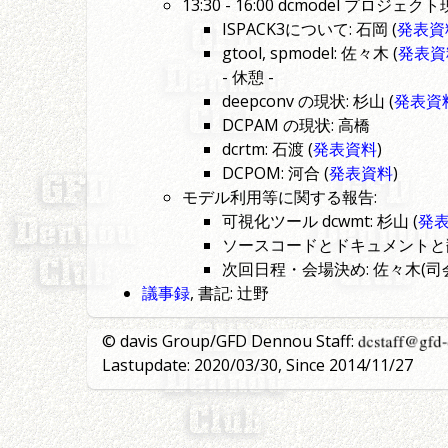
13:30 - 16:00 dcmodel プロジェ
ISPACK3について: 石岡 (
発表資
gtool, spmodel: 佐々木 (
発表資
- 休憩 -
deepconv の現状: 杉山 (
発表資
DCPAM の現状: 高橋
dcrtm: 石渡 (
発表資料
)
DCPOM: 河合 (
発表資料
)
モデル利用等に関する報告:
可視化ツール dcwmt: 杉山 (
発
ソースコードとドキュメントと
次回日程・会場決め: 佐々木(司
議事録
, 書記: 辻野
© davis Group/GFD Dennou Staff:
Lastupdate: 2020/03/30, Since 2014/11/27