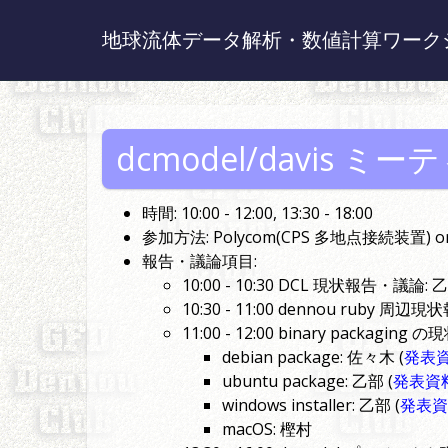
地球流体データ解析・数値計算ワーク
dcmodel/davis ミ
時間: 10:00 - 12:00, 13:30 - 18:00
参加方法: Polycom(CPS 多地点接続装置) 
報告・議論項目:
10:00 - 10:30 DCL 現状報告・議論: 乙
10:30 - 11:00 dennou ruby 
11:00 - 12:00 binary packagi
debian package: 佐々木 (
発表
ubuntu package: 乙部 (
発表資
windows installer: 乙部 (
発表資
macOS: 樫村